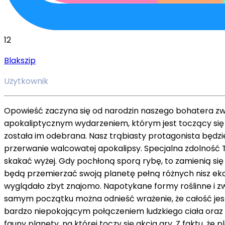
12
Blakszip
Użytkownik
Opowieść zaczyna się od narodzin naszego bohatera zw
apokaliptycznym wydarzeniem, którym jest toczący się w
została im odebrana. Nasz trąbiasty protagonista będz
przerwanie walcowatej apokalipsy. Specjalna zdolność
skakać wyżej. Gdy pochłoną sporą rybę, to zamienią si
będą przemierzać swoją planetę pełną różnych nisz ekologi
wyglądało zbyt znajomo. Napotykane formy roślinne i z
samym początku można odnieść wrażenie, że całość jest 
bardzo niepokojącym połączeniem ludzkiego ciała oraz r
fauny planety, na której toczy się akcja gry. Z faktu, ż