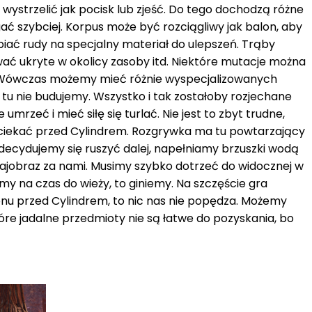
wystrzelić jak pocisk lub zjeść. Do tego dochodzą różne
gać szybciej. Korpus może być rozciągliwy jak balon, aby
biać rudy na specjalny materiał do ulepszeń. Trąby
ować ukryte w okolicy zasoby itd. Niektóre mutacje można
y. Wówczas możemy mieć różnie wyspecjalizowanych
 tu nie budujemy. Wszystko i tak zostałoby rozjechane
zeć i mieć siłę się turlać. Nie jest to zbyt trudne,
 uciekać przed Cylindrem. Rozgrywka ma tu powtarzający
zdecydujemy się ruszyć dalej, napełniamy brzuszki wodą
rajobraz za nami. Musimy szybko dotrzeć do widocznej w
emy na czas do wieży, to giniemy. Na szczęście gra
onu przed Cylindrem, to nic nas nie popędza. Możemy
re jadalne przedmioty nie są łatwe do pozyskania, bo