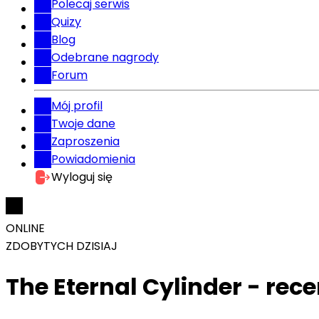
Polecaj serwis
Quizy
Blog
Odebrane nagrody
Forum
Mój profil
Twoje dane
Zaproszenia
Powiadomienia
Wyloguj się
ONLINE
ZDOBYTYCH DZISIAJ
The Eternal Cylinder - rec