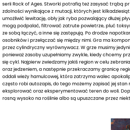
serii Rock of Ages. Stworki potrafią też zasysać trąbą 
zdolności wynikające z mutacji, których jest kilkadziesi
umożliwić lewitację, obły jak ryba pozwalający dłużej 
mogą podpalać, filtrować zatrute powietrze, pluć toksyn
ze sobą łączyć, a inne się zastępują. Po drodze napo
osobników i przełączać się między nimi. Gra ma komponen
przez cylindryczny wyrównywacz. W grze musimy jedynie d
ponieważ zasoby uzupełniamy zwykle, kiedy chcemy prze
się cykl. Najpierw zwiedzamy jakiś region w celu zebran
oraz jedzeniem, a następnie przekraczamy granicę regi
oddali wieży hamulcowej, która zatrzyma walec apokalipsy
często robi autozapis, do tego możemy zapisać jej stan
eksplorować oraz eksperymentować teren do woli. Dopóki
rosną wysoko na roślinie albo są upuszczane przez niekt