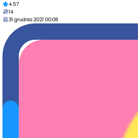
4.57
14
31 grudnia 2021 00:08