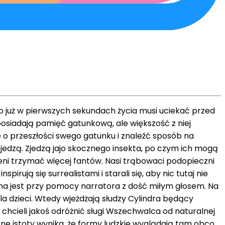
 już w pierwszych sekundach życia musi uciekać przed
posiadają pamięć gatunkową, ale większość z niej
o przeszłości swego gatunku i znaleźć sposób na
dzą. Zjedzą jajo skocznego insekta, po czym ich mogą
eni trzymać więcej fantów. Nasi trąbowaci podopieczni
rują się surrealistami i starali się, aby nic tutaj nie
na jest przy pomocy narratora z dość miłym głosem. Na
a dzieci. Wtedy wjeżdżają słudzy Cylindra będący
chcieli jakoś odróżnić sługi Wszechwalca od naturalnej
czne istoty wynika, że formy ludzkie wyglądają tam obco.