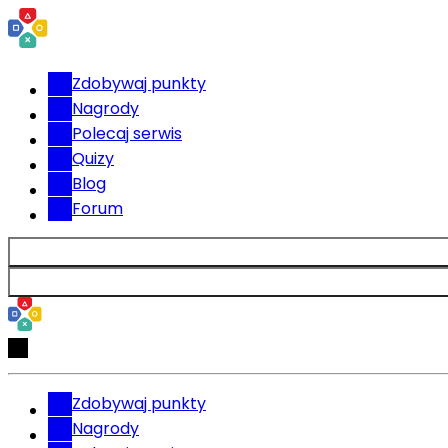
Zdobywaj punkty
Nagrody
Polecaj serwis
Quizy
Blog
Forum
Zdobywaj punkty
Nagrody