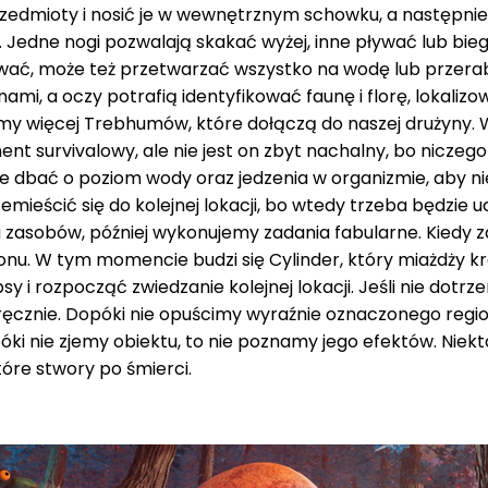
przedmioty i nosić je w wewnętrznym schowku, a następnie 
ąt. Jedne nogi pozwalają skakać wyżej, inne pływać lub bie
pływać, może też przetwarzać wszystko na wodę lub przera
ami, a oczy potrafią identyfikować faunę i florę, lokaliz
tkamy więcej Trebhumów, które dołączą do naszej drużyn
t survivalowy, ale nie jest on zbyt nachalny, bo niczego
bać o poziom wody oraz jedzenia w organizmie, aby nie umr
mieścić się do kolejnej lokacji, bo wtedy trzeba będzie
ia zasobów, później wykonujemy zadania fabularne. Kiedy 
onu. W tym momencie budzi się Cylinder, który miażdży k
 i rozpocząć zwiedzanie kolejnej lokacji. Jeśli nie dotrz
 ręcznie. Dopóki nie opuścimy wyraźnie oznaczonego regi
 nie zjemy obiektu, to nie poznamy jego efektów. Niektó
óre stwory po śmierci.