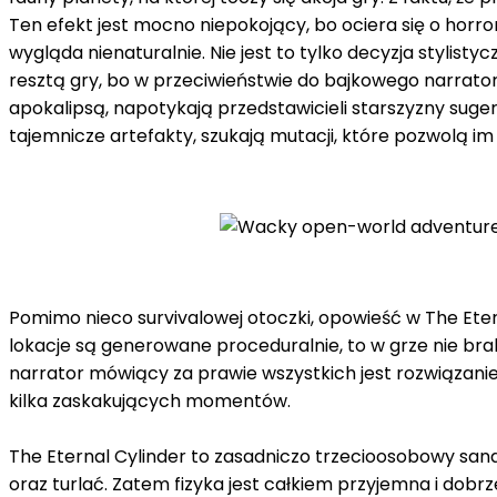
Ten efekt jest mocno niepokojący, bo ociera się o horro
wygląda nienaturalnie. Nie jest to tylko decyzja stylis
resztą gry, bo w przeciwieństwie do bajkowego narrato
apokalipsą, napotykają przedstawicieli starszyzny sug
tajemnicze artefakty, szukają mutacji, które pozwolą im 
Pomimo nieco survivalowej otoczki, opowieść w The Eter
lokacje są generowane proceduralnie, to w grze nie bra
narrator mówiący za prawie wszystkich jest rozwiązanie
kilka zaskakujących momentów.
The Eternal Cylinder to zasadniczo trzecioosobowy san
oraz turlać. Zatem fizyka jest całkiem przyjemna i dob