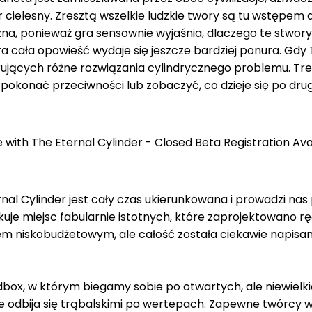
r cielesny. Zresztą wszelkie ludzkie twory są tu wstępem
tyczna, ponieważ gra sensownie wyjaśnia, dlaczego te stwo
ra cała opowieść wydaje się jeszcze bardziej ponura. Gd
erujących różne rozwiązania cylindrycznego problemu. T
pokonać przeciwności lub zobaczyć, co dzieje się po drugi
nal Cylinder jest cały czas ukierunkowana i prowadzi nas
kuje miejsc fabularnie istotnych, które zaprojektowano r
m niskobudżetowym, ale całość została ciekawie napisana
dbox, w którym biegamy sobie po otwartych, ale niewielk
rze odbija się trąbalskimi po wertepach. Zapewne twórcy 