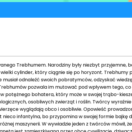
anego Trebhumem. Narodziny były niezbyt przyjemne, bo
ielki cylinder, który ciągnie się po horyzont. Trebhumy 
ie musiał odnaleźć swoich pobratymców, odzyskać wiedzę 
 Trebhumów pozwala im mutować pod wpływem tego, co je
ę w potężnego bohatera, który może w swojej trąbo-kiesz
cznych, osobliwych zwierząt i roślin. Twórcy wyraźnie inspi
wierzęce wyglądają obco i osobliwie. Opowieść prowadzo
nieco infantylna, bo przypomina w swojej formie bajkę dl
óżnej maszynerii. W wywiadzie jeden z twórców mówił, że 
e planeta jest zamieszkiwana przez obce cywilizacje, dziwa