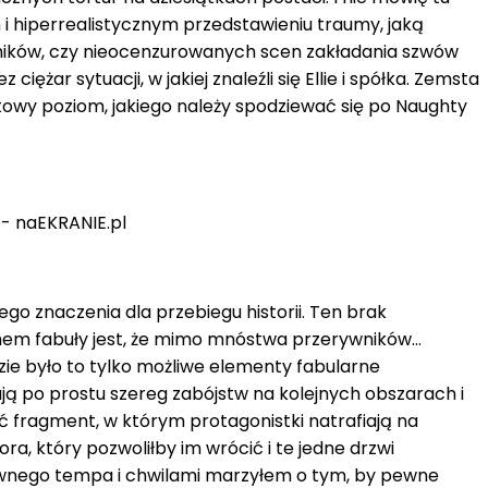
i hiperrealistycznym przedstawieniu traumy, jaką
ników, czy nieocenzurowanych scen zakładania szwów
ar sytuacji, w jakiej znaleźli się Ellie i spółka. Zemsta
atowy poziom, jakiego należy spodziewać się po Naughty
go znaczenia dla przebiegu historii. Ten brak
emem fabuły jest, że mimo mnóstwa przerywników…
dzie było to tylko możliwe elementy fabularne
nują po prostu szereg zabójstw na kolejnych obszarach i
ęć fragment, w którym protagonistki natrafiają na
, który pozwoliłby im wrócić i te jedne drzwi
ównego tempa i chwilami marzyłem o tym, by pewne