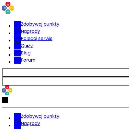
Zdobywaj punkty
Nagrody
Polecaj serwis
Quizy
Blog
Forum
Zdobywaj punkty
Nagrody