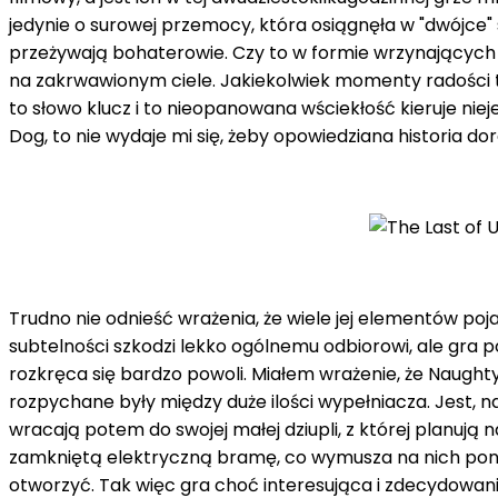
jedynie o surowej przemocy, która osiągnęła w "dwójce"
przeżywają bohaterowie. Czy to w formie wrzynających
na zakrwawionym ciele. Jakiekolwiek momenty radości trwa
to słowo klucz i to nieopanowana wściekłość kieruje nie
Dog, to nie wydaje mi się, żeby opowiedziana historia 
Trudno nie odnieść wrażenia, że wiele jej elementów poj
subtelności szkodzi lekko ogólnemu odbiorowi, ale gra
rozkręca się bardzo powoli. Miałem wrażenie, że Naughty
rozpychane były między duże ilości wypełniacza. Jest, n
wracają potem do swojej małej dziupli, z której planują
zamkniętą elektryczną bramę, co wymusza na nich ponad
otworzyć. Tak więc gra choć interesująca i zdecydowa