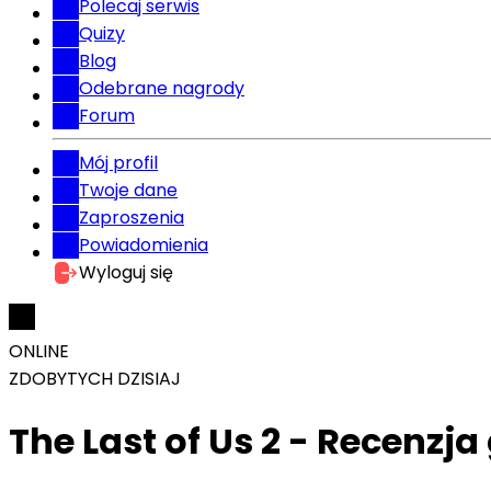
Polecaj serwis
Quizy
Blog
Odebrane nagrody
Forum
Mój profil
Twoje dane
Zaproszenia
Powiadomienia
Wyloguj się
ONLINE
ZDOBYTYCH DZISIAJ
The Last of Us 2 - Recenzja