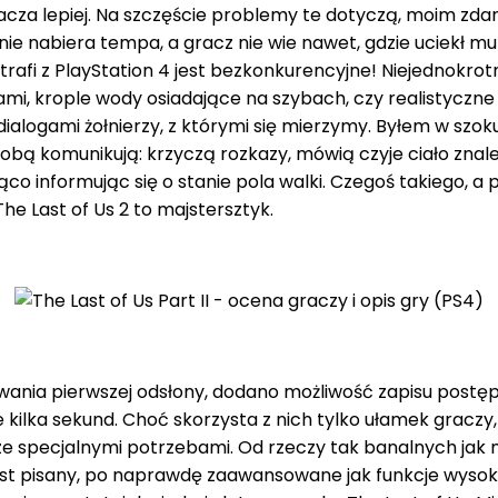
znacza lepiej. Na szczęście problemy te dotyczą, moim zd
znie nabiera tempa, a gracz nie wie nawet, gdzie uciekł 
rafi z PlayStation 4 jest bezkonkurencyjne! Niejednokro
ytami, krople wody osiadające na szybach, czy realistycz
dialogami żołnierzy, z którymi się mierzymy. Byłem w szoku
ą komunikują: krzyczą rozkazy, mówią czyje ciało znaleźli
informując się o stanie pola walki. Czegoś takiego, a pr
he Last of Us 2 to majstersztyk.
owania pierwszej odsłony, dodano możliwość zapisu pos
kilka sekund. Choć skorzysta z nich tylko ułamek graczy,
ze specjalnymi potrzebami. Od rzeczy tak banalnych jak 
kst pisany, po naprawdę zaawansowane jak funkcje wysok