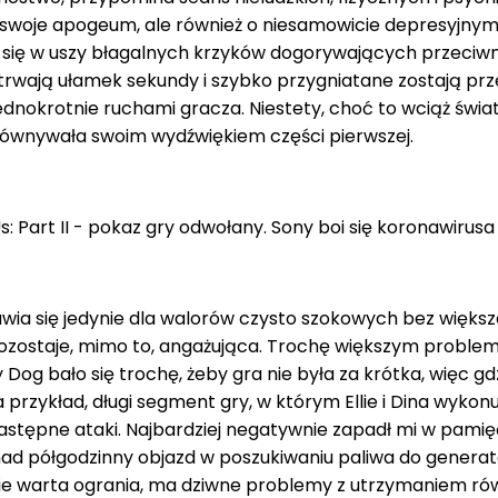
 swoje apogeum, ale również o niesamowicie depresyjnym 
 się w uszy błagalnych krzyków dogorywających przeciw
ją ułamek sekundy i szybko przygniatane zostają przez cięż
jednokrotnie ruchami gracza. Niestety, choć to wciąż świ
dorównywała swoim wydźwiękiem części pierwszej.
awia się jedynie dla walorów czysto szokowych bez większe
 pozostaje, mimo to, angażująca. Trochę większym probl
 Dog bało się trochę, żeby gra nie była za krótka, więc g
a przykład, długi segment gry, w którym Ellie i Dina wyko
 następne ataki. Najbardziej negatywnie zapadł mi w pami
 półgodzinny objazd w poszukiwaniu paliwa do generatora
nie warta ogrania, ma dziwne problemy z utrzymaniem r