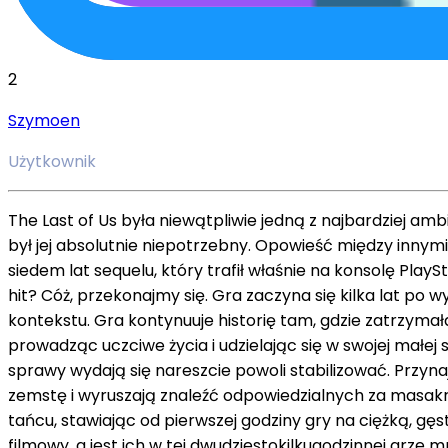
2
Szymoen
Użytkownik
The Last of Us była niewątpliwie jedną z najbardziej ambi
był jej absolutnie niepotrzebny. Opowieść między innym
siedem lat sequelu, który trafił właśnie na konsolę Play
hit? Cóż, przekonajmy się. Gra zaczyna się kilka lat po w
kontekstu. Gra kontynuuje historię tam, gdzie zatrzymała 
prowadząc uczciwe życia i udzielając się w swojej małej 
sprawy wydają się nareszcie powoli stabilizować. Przyna
zemstę i wyruszają znaleźć odpowiedzialnych za masakrę. Tak
tańcu, stawiając od pierwszej godziny gry na ciężką, gę
filmowy, a jest ich w tej dwudziestokilkugodzinnej grze 