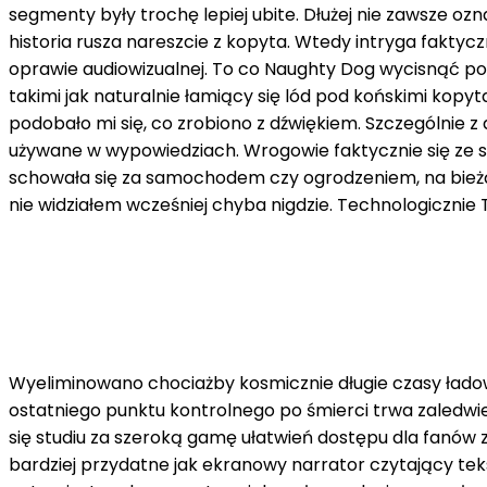
segmenty były trochę lepiej ubite. Dłużej nie zawsze o
historia rusza nareszcie z kopyta. Wtedy intryga faktyc
oprawie audiowizualnej. To co Naughty Dog wycisnąć pot
takimi jak naturalnie łamiący się lód pod końskimi kop
podobało mi się, co zrobiono z dźwiękiem. Szczególnie z 
używane w wypowiedziach. Wrogowie faktycznie się ze sob
schowała się za samochodem czy ogrodzeniem, na bieżąco 
nie widziałem wcześniej chyba nigdzie. Technologicznie T
Wyeliminowano chociażby kosmicznie długie czasy ład
ostatniego punktu kontrolnego po śmierci trwa zaledwie 
się studiu za szeroką gamę ułatwień dostępu dla fanów 
bardziej przydatne jak ekranowy narrator czytający te