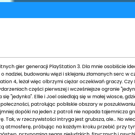
tnych gier generacji PlayStation 3. Dla mnie osobiście idea
i o nadziei, budowaniu więzi i sklejaniu złamanych serc 
Station 4, leżał więc olbrzymi ciężar oczekiwań graczy. Cz
ydarzeniach części pierwszej i wcześniejsze ogranie "jedyn
się "jedynka". Ellie i Joel osiedlają się w małej wiosce, 
społeczności, patrolując pobliskie obszary w poszukiwaniu
jmniej dopóki na jeden z patroli nie napada tajemnicza gr
, w rzeczywistości intryga jest grubsza, ale... No wiecie... 
stą atmosferę, próbując na każdym kroku przebić przy tym
mnóstwo, przypomina seans nieludzkich, fizycznych i psych