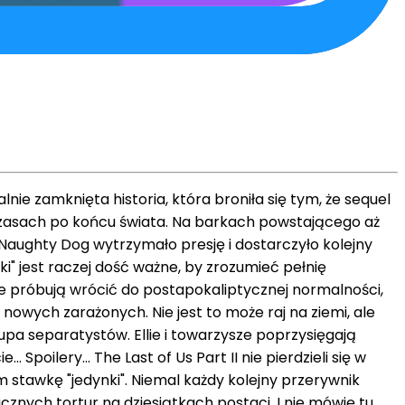
lnie zamknięta historia, która broniła się tym, że sequel
w czasach po końcu świata. Na barkach powstającego aż
y Naughty Dog wytrzymało presję i dostarczyło kolejny
ki" jest raczej dość ważne, by zrozumieć pełnię
gdzie próbują wrócić do postapokaliptycznej normalności,
 nowych zarażonych. Nie jest to może raj na ziemi, ale
upa separatystów. Ellie i towarzysze poprzysięgają
Spoilery... The Last of Us Part II nie pierdzieli się w
 stawkę "jedynki". Niemal każdy kolejny przerywnik
icznych tortur na dziesiątkach postaci. I nie mówię tu