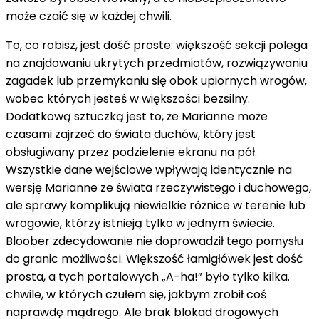
może czaić się w każdej chwili.
To, co robisz, jest dość proste: większość sekcji polega
na znajdowaniu ukrytych przedmiotów, rozwiązywaniu
zagadek lub przemykaniu się obok upiornych wrogów,
wobec których jesteś w większości bezsilny.
Dodatkową sztuczką jest to, że Marianne może
czasami zajrzeć do świata duchów, który jest
obsługiwany przez podzielenie ekranu na pół.
Wszystkie dane wejściowe wpływają identycznie na
wersję Marianne ze świata rzeczywistego i duchowego,
ale sprawy komplikują niewielkie różnice w terenie lub
wrogowie, którzy istnieją tylko w jednym świecie.
Bloober zdecydowanie nie doprowadził tego pomysłu
do granic możliwości. Większość łamigłówek jest dość
prosta, a tych portalowych „A-ha!” było tylko kilka.
chwile, w których czułem się, jakbym zrobił coś
naprawdę mądrego. Ale brak blokad drogowych