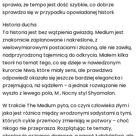
sprawia, że ​​tempo jest dość szybkie, co dobrze
sprawdza się w przypadku opowiadanej historii.
Historia ducha
Ta historia jest bez wątpienia gwiazdą. Medium jest
znakomicie zaplanowane i nakreślone, z
wielowymiarowymi postaciami i złożoną, ale nie zawiłą,
nadprzyrodzoną tajemnicą do odkrycia. Miałem kilka
teorii na temat tego, co się dzieje w nawiedzonym
kurorcie Niwa, które miały sens, ale prawdziwa
odpowiedź okazała się jeszcze bardziej elegancka i
przejmująca, niż sądziłem – a jednak rozwiązanie nie
wyszło z lewego pola, M , Nocny styl Shyamalan.
W trakcie The Medium pyta, co czyni człowieka złym i
jaka jest różnica między wrodzonymi sadystami a tymi,
których cykle przemocy zmieniają w potwory – choć
nikogo nie przeprasza. Rozplątując te tematy,
eksploruje przemoc domową, a nawet ludobójstwo, ale