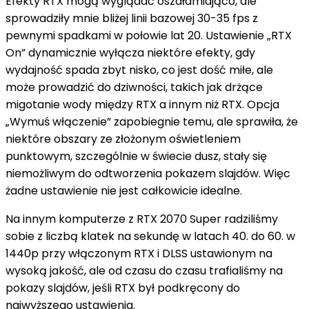
Efekty RTX mogą wyglądać oszałamiająco, ale
sprowadziły mnie bliżej linii bazowej 30-35 fps z
pewnymi spadkami w połowie lat 20. Ustawienie „RTX
On” dynamicznie wyłącza niektóre efekty, gdy
wydajność spada zbyt nisko, co jest dość miłe, ale
może prowadzić do dziwności, takich jak drżące
migotanie wody między RTX a innym niż RTX. Opcja
„Wymuś włączenie” zapobiegnie temu, ale sprawiła, że ​​
niektóre obszary ze złożonym oświetleniem
punktowym, szczególnie w świecie dusz, stały się
niemożliwym do odtworzenia pokazem slajdów. Więc
żadne ustawienie nie jest całkowicie idealne.
Na innym komputerze z RTX 2070 Super radziliśmy
sobie z liczbą klatek na sekundę w latach 40. do 60. w
1440p przy włączonym RTX i DLSS ustawionym na
wysoką jakość, ale od czasu do czasu trafialiśmy na
pokazy slajdów, jeśli RTX był podkręcony do
najwyższego ustawienia.