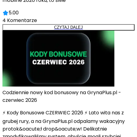
mobilne 2026 roku, to świe
5.00
4
Komentarze
CZYTAJ DALEJ
Codziennie nowy kod bonusowy na GrynaPlus.pl -
czerwiec 2026
⚡ Kody Bonusowe CZERWIEC 2026 ⚡ Lato wita nas z
grubej rury, a na GrynaPlus.pl odpalamy wakacyjny
protok&oacute;ł drop&oacute;w! Delikatnie
zmodyfikowaliśmy system, abyście mogli szybciej