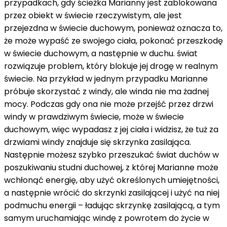
przypadkach, gdy ścieżka Marianny jest zablokowana
przez obiekt w świecie rzeczywistym, ale jest
przejezdna w świecie duchowym, ponieważ oznacza to,
że może wypaść ze swojego ciała, pokonać przeszkodę
w świecie duchowym, a następnie w duchu. świat
rozwiązuje problem, który blokuje jej drogę w realnym
świecie. Na przykład w jednym przypadku Marianne
próbuje skorzystać z windy, ale winda nie ma żadnej
mocy. Podczas gdy ona nie może przejść przez drzwi
windy w prawdziwym świecie, może w świecie
duchowym, więc wypadasz z jej ciała i widzisz, że tuż za
drzwiami windy znajduje się skrzynka zasilająca.
Następnie możesz szybko przeszukać świat duchów w
poszukiwaniu studni duchowej, z której Marianne może
wchłonąć energię, aby użyć określonych umiejętności,
a następnie wrócić do skrzynki zasilającej i użyć na niej
podmuchu energii – ładując skrzynkę zasilającą, a tym
samym uruchamiając windę z powrotem do życie w