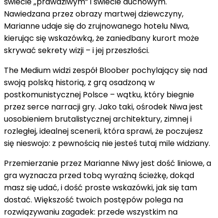
świecie „prawdziwym” i świecie duchowym.
Nawiedzana przez obrazy martwej dziewczyny,
Marianne udaje się do zrujnowanego hotelu Niwa,
kierując się wskazówką, że zaniedbany kurort może
skrywać sekrety wizji – i jej przeszłości.
The Medium widzi zespół Bloober pochylający się nad
swoją polską historią, z grą osadzoną w
postkomunistycznej Polsce – wątku, który biegnie
przez serce narracji gry. Jako taki, ośrodek Niwa jest
uosobieniem brutalistycznej architektury, zimnej i
rozległej, idealnej scenerii, która sprawi, że poczujesz
się nieswojo: z pewnością nie jesteś tutaj mile widziany.
Przemierzanie przez Marianne Niwy jest dość liniowe, a
gra wyznacza przed tobą wyraźną ścieżkę, dokąd
masz się udać, i dość proste wskazówki, jak się tam
dostać. Większość twoich postępów polega na
rozwiązywaniu zagadek: przede wszystkim na