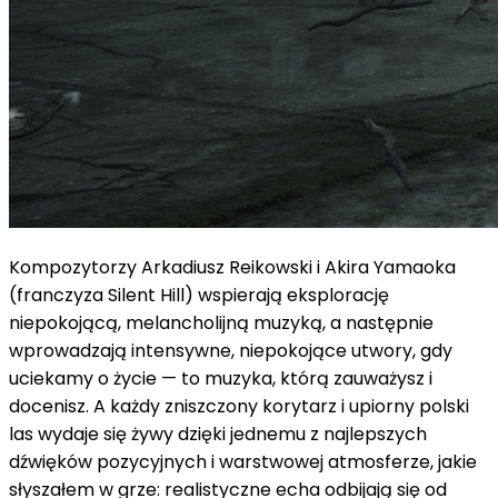
Kompozytorzy Arkadiusz Reikowski i Akira Yamaoka
(franczyza Silent Hill) wspierają eksplorację
niepokojącą, melancholijną muzyką, a następnie
wprowadzają intensywne, niepokojące utwory, gdy
uciekamy o życie — to muzyka, którą zauważysz i
docenisz. A każdy zniszczony korytarz i upiorny polski
las wydaje się żywy dzięki jednemu z najlepszych
dźwięków pozycyjnych i warstwowej atmosferze, jakie
słyszałem w grze: realistyczne echa odbijają się od