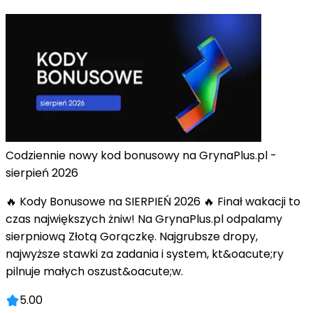
Codziennie nowy kod bonusowy na GrynaPlus.pl -
sierpień 2026
🔥 Kody Bonusowe na SIERPIEŃ 2026 🔥 Finał wakacji to
czas największych żniw! Na GrynaPlus.pl odpalamy
sierpniową Złotą Gorączkę. Najgrubsze dropy,
najwyższe stawki za zadania i system, kt&oacute;ry
pilnuje małych oszust&oacute;w.
5.00