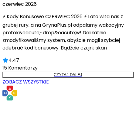
czerwiec 2026
⚡ Kody Bonusowe CZERWIEC 2026 ⚡ Lato wita nas z
grubej rury, a na GrynaPlus.pl odpalamy wakacyjny
protok&oacute;ł drop&oacute;w! Delikatnie
zmodyfikowaliśmy system, abyście mogli szybciej
odebrać kod bonusowy. Bądźcie czujni, skan
4.47
15
Komentarzy
CZYTAJ DALEJ
ZOBACZ WSZYSTKIE