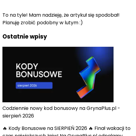
To na tyle! Mam nadzieję, że artykuł się spodobał!
Planuję zrobić podobny w lutym :)
Ostatnie wpisy
Codziennie nowy kod bonusowy na GrynaPlus.pl -
sierpień 2026
🔥 Kody Bonusowe na SIERPIEŃ 2026 🔥 Finał wakacji to
czas największych żniw! Na GrynaPlus.pl odpalamy