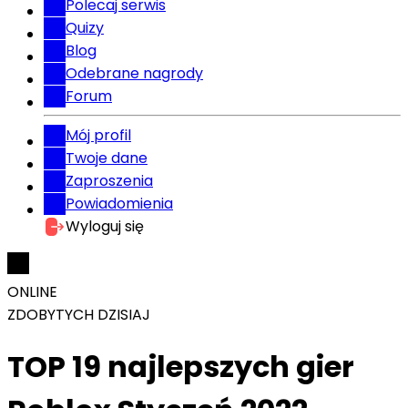
Polecaj serwis
Quizy
Blog
Odebrane nagrody
Forum
Mój profil
Twoje dane
Zaproszenia
Powiadomienia
Wyloguj się
ONLINE
ZDOBYTYCH DZISIAJ
TOP 19 najlepszych gier