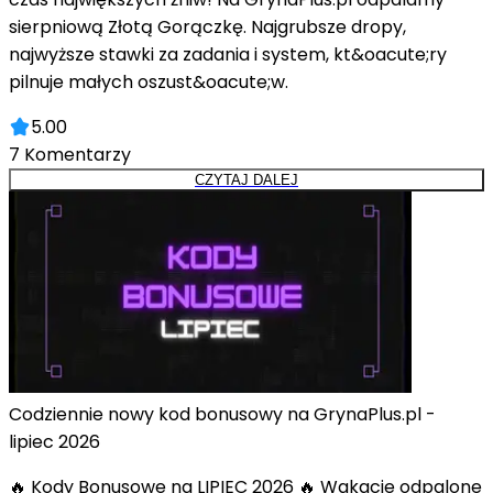
sierpniową Złotą Gorączkę. Najgrubsze dropy,
najwyższe stawki za zadania i system, kt&oacute;ry
pilnuje małych oszust&oacute;w.
5.00
7
Komentarzy
CZYTAJ DALEJ
Codziennie nowy kod bonusowy na GrynaPlus.pl -
lipiec 2026
🔥 Kody Bonusowe na LIPIEC 2026 🔥 Wakacje odpalone