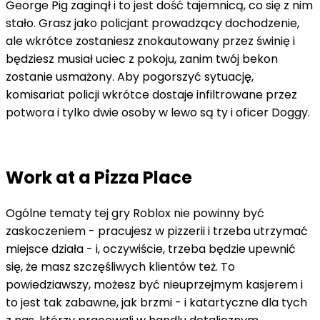
George Pig zaginął i to jest dość tajemnicą, co się z nim
stało. Grasz jako policjant prowadzący dochodzenie,
ale wkrótce zostaniesz znokautowany przez świnię i
będziesz musiał uciec z pokoju, zanim twój bekon
zostanie usmażony. Aby pogorszyć sytuację,
komisariat policji wkrótce dostaje infiltrowane przez
potwora i tylko dwie osoby w lewo są ty i oficer Doggy.
Work at a Pizza Place
Ogólne tematy tej gry Roblox nie powinny być
zaskoczeniem - pracujesz w pizzerii i trzeba utrzymać
miejsce działa - i, oczywiście, trzeba będzie upewnić
się, że masz szczęśliwych klientów też. To
powiedziawszy, możesz być nieuprzejmym kasjerem i
to jest tak zabawne, jak brzmi - i katartyczne dla tych