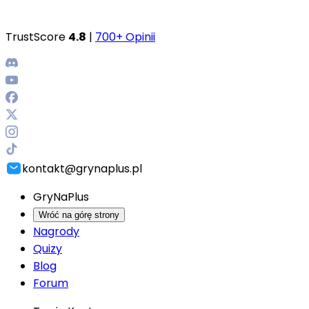
TrustScore
4.8
|
700+ Opinii
kontakt@grynaplus.pl
GryNaPlus
Wróć na górę strony
Nagrody
Quizy
Blog
Forum