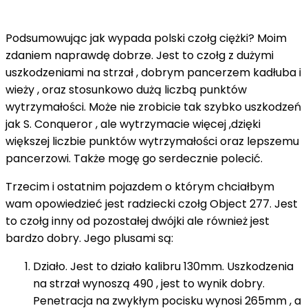
Podsumowując jak wypada polski czołg ciężki? Moim
zdaniem naprawdę dobrze. Jest to czołg z dużymi
uszkodzeniami na strzał , dobrym pancerzem kadłuba i
wieży , oraz stosunkowo dużą liczbą punktów
wytrzymałości. Może nie zrobicie tak szybko uszkodzeń
jak S. Conqueror , ale wytrzymacie więcej ,dzięki
większej liczbie punktów wytrzymałości oraz lepszemu
pancerzowi. Także mogę go serdecznie polecić.
Trzecim i ostatnim pojazdem o którym chciałbym
wam opowiedzieć jest radziecki czołg Object 277. Jest
to czołg inny od pozostałej dwójki ale również jest
bardzo dobry. Jego plusami są:
Działo. Jest to działo kalibru 130mm. Uszkodzenia
na strzał wynoszą 490 , jest to wynik dobry.
Penetracja na zwykłym pocisku wynosi 265mm , a