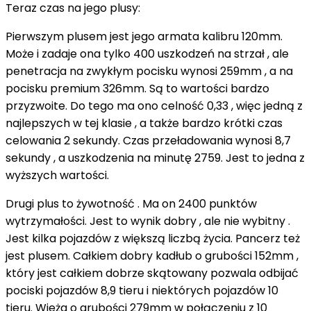
Teraz czas na jego plusy:
Pierwszym plusem jest jego armata kalibru 120mm.
Może i zadaje ona tylko 400 uszkodzeń na strzał , ale
penetracja na zwykłym pocisku wynosi 259mm , a na
pocisku premium 326mm. Są to wartości bardzo
przyzwoite. Do tego ma ono celność 0,33 , więc jedną z
najlepszych w tej klasie , a także bardzo krótki czas
celowania 2 sekundy. Czas przeładowania wynosi 8,7
sekundy , a uszkodzenia na minutę 2759. Jest to jedna z
wyższych wartości.
Drugi plus to żywotność . Ma on 2400 punktów
wytrzymałości. Jest to wynik dobry , ale nie wybitny .
Jest kilka pojazdów z większą liczbą życia. Pancerz też
jest plusem. Całkiem dobry kadłub o grubości 152mm ,
który jest całkiem dobrze skątowany pozwala odbijać
pociski pojazdów 8,9 tieru i niektórych pojazdów 10
tieru. Wieża o grubości 279mm w połączeniu z 10