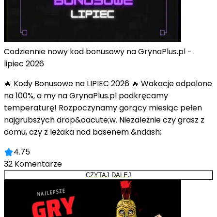
Codziennie nowy kod bonusowy na GrynaPlus.pl -
lipiec 2026
🔥 Kody Bonusowe na LIPIEC 2026 🔥 Wakacje odpalone
na 100%, a my na GrynaPlus.pl podkręcamy
temperaturę! Rozpoczynamy gorący miesiąc pełen
najgrubszych drop&oacute;w. Niezależnie czy grasz z
domu, czy z leżaka nad basenem &ndash;
4.75
32
Komentarze
CZYTAJ DALEJ