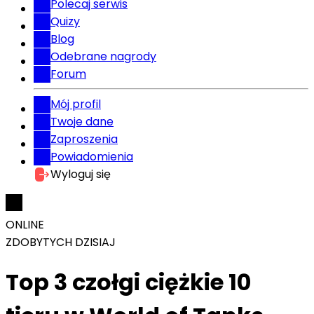
Polecaj serwis
Quizy
Blog
Odebrane nagrody
Forum
Mój profil
Twoje dane
Zaproszenia
Powiadomienia
Wyloguj się
ONLINE
ZDOBYTYCH DZISIAJ
Top 3 czołgi ciężkie 10