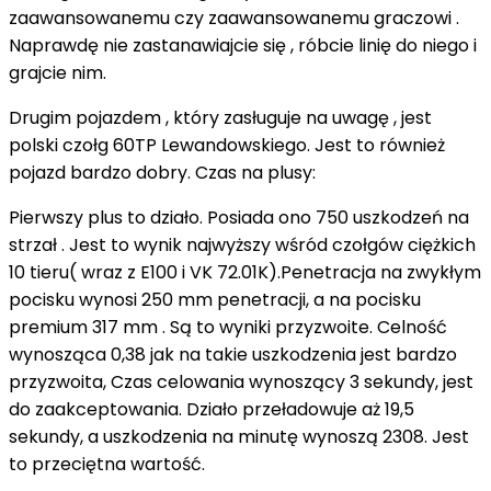
zaawansowanemu czy zaawansowanemu graczowi .
Naprawdę nie zastanawiajcie się , róbcie linię do niego i
grajcie nim.
Drugim pojazdem , który zasługuje na uwagę , jest
polski czołg 60TP Lewandowskiego. Jest to również
pojazd bardzo dobry. Czas na plusy:
Pierwszy plus to działo. Posiada ono 750 uszkodzeń na
strzał . Jest to wynik najwyższy wśród czołgów ciężkich
10 tieru( wraz z E100 i VK 72.01K).Penetracja na zwykłym
pocisku wynosi 250 mm penetracji, a na pocisku
premium 317 mm . Są to wyniki przyzwoite. Celność
wynosząca 0,38 jak na takie uszkodzenia jest bardzo
przyzwoita, Czas celowania wynoszący 3 sekundy, jest
do zaakceptowania. Działo przeładowuje aż 19,5
sekundy, a uszkodzenia na minutę wynoszą 2308. Jest
to przeciętna wartość.