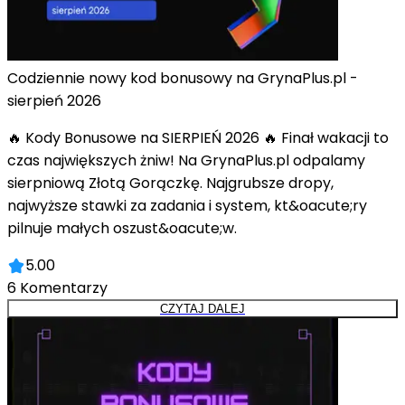
Codziennie nowy kod bonusowy na GrynaPlus.pl -
sierpień 2026
🔥 Kody Bonusowe na SIERPIEŃ 2026 🔥 Finał wakacji to
czas największych żniw! Na GrynaPlus.pl odpalamy
sierpniową Złotą Gorączkę. Najgrubsze dropy,
najwyższe stawki za zadania i system, kt&oacute;ry
pilnuje małych oszust&oacute;w.
5.00
6
Komentarzy
CZYTAJ DALEJ