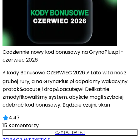
Codziennie nowy kod bonusowy na GrynaPlus.pl -
czerwiec 2026
⚡ Kody Bonusowe CZERWIEC 2026 ⚡ Lato wita nas z
grubej rury, a na GrynaPlus.pl odpalamy wakacyjny
protok&oacute;ł drop&oacute;w! Delikatnie
zmodyfikowaliśmy system, abyście mogli szybciej
odebrać kod bonusowy. Bądźcie czujni, skan
4.47
15
Komentarzy
CZYTAJ DALEJ
ZOBACZ WSZYSTKIE