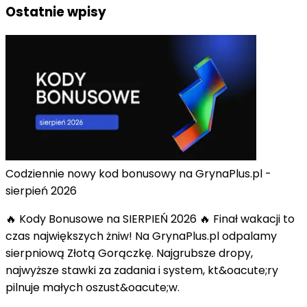
Ostatnie wpisy
Codziennie nowy kod bonusowy na GrynaPlus.pl -
sierpień 2026
🔥 Kody Bonusowe na SIERPIEŃ 2026 🔥 Finał wakacji to
czas największych żniw! Na GrynaPlus.pl odpalamy
sierpniową Złotą Gorączkę. Najgrubsze dropy,
najwyższe stawki za zadania i system, kt&oacute;ry
pilnuje małych oszust&oacute;w.