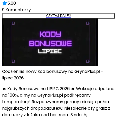
5.00
9
Komentarzy
CZYTAJ DALEJ
Codziennie nowy kod bonusowy na GrynaPlus.pl -
lipiec 2026
🔥 Kody Bonusowe na LIPIEC 2026 🔥 Wakacje odpalone
na 100%, a my na GrynaPlus.pl podkręcamy
temperaturę! Rozpoczynamy gorący miesiąc pełen
najgrubszych drop&oacute;w. Niezależnie czy grasz z
domu, czy z leżaka nad basenem &ndash;