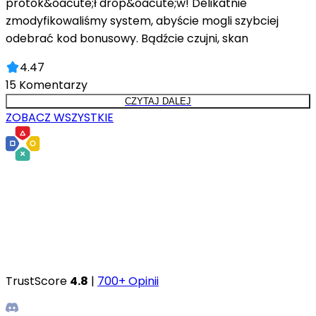
protok&oacute;ł drop&oacute;w! Delikatnie
zmodyfikowaliśmy system, abyście mogli szybciej
odebrać kod bonusowy. Bądźcie czujni, skan
4.47
15
Komentarzy
CZYTAJ DALEJ
ZOBACZ WSZYSTKIE
TrustScore
4.8
|
700+ Opinii