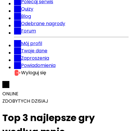
Polecaj serwis
Quizy
Blog
Odebrane nagrody
Forum
Mój profil
Twoje dane
Zaproszenia
Powiadomienia
Wyloguj się
ONLINE
ZDOBYTYCH DZISIAJ
Top 3 najlepsze gry