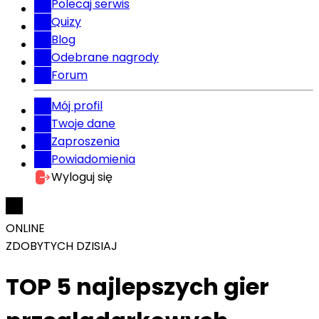
Polecaj serwis
Quizy
Blog
Odebrane nagrody
Forum
Mój profil
Twoje dane
Zaproszenia
Powiadomienia
Wyloguj się
ONLINE
ZDOBYTYCH DZISIAJ
TOP 5 najlepszych gier