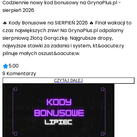
Codziennie nowy kod bonusowy na GrynaPlus.pl -
sierpień 2026
🔥 Kody Bonusowe na SIERPIEŃ 2026 🔥 Finał wakacji to
czas największych żniw! Na GrynaPlus.pl odpalamy
sierpniową Złotą Gorączkę. Najgrubsze dropy,
najwyższe stawki za zadania i system, kt&oacute;ry
pilnuje małych oszust&oacute;w.
5.00
9
Komentarzy
CZYTAJ DALEJ