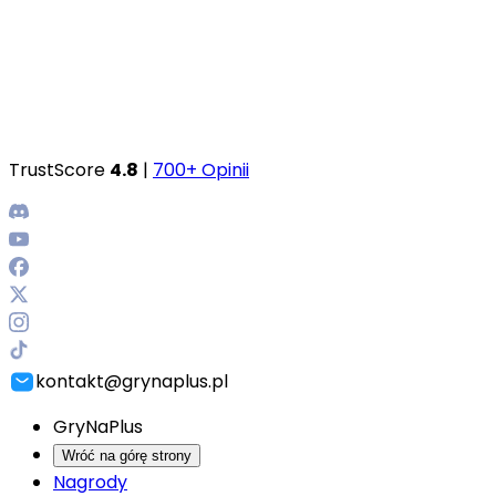
TrustScore
4.8
|
700+ Opinii
kontakt@grynaplus.pl
GryNaPlus
Wróć na górę strony
Nagrody