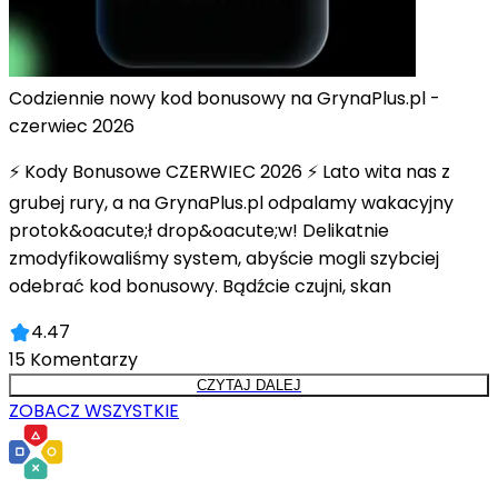
Codziennie nowy kod bonusowy na GrynaPlus.pl -
czerwiec 2026
⚡ Kody Bonusowe CZERWIEC 2026 ⚡ Lato wita nas z
grubej rury, a na GrynaPlus.pl odpalamy wakacyjny
protok&oacute;ł drop&oacute;w! Delikatnie
zmodyfikowaliśmy system, abyście mogli szybciej
odebrać kod bonusowy. Bądźcie czujni, skan
4.47
15
Komentarzy
CZYTAJ DALEJ
ZOBACZ WSZYSTKIE