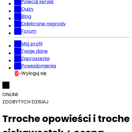
Polecaj serwis
Quizy
Blog
Odebrane nagrody
Forum
Mój profil
Twoje dane
Zaproszenia
Powiadomienia
Wyloguj się
ONLINE
ZDOBYTYCH DZISIAJ
Trroche opowieści i troche