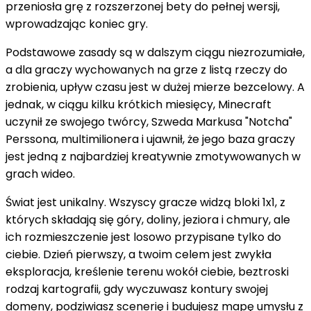
przeniosła grę z rozszerzonej bety do pełnej wersji,
wprowadzając koniec gry.
Podstawowe zasady są w dalszym ciągu niezrozumiałe,
a dla graczy wychowanych na grze z listą rzeczy do
zrobienia, upływ czasu jest w dużej mierze bezcelowy. A
jednak, w ciągu kilku krótkich miesięcy, Minecraft
uczynił ze swojego twórcy, Szweda Markusa "Notcha"
Perssona, multimilionera i ujawnił, że jego baza graczy
jest jedną z najbardziej kreatywnie zmotywowanych w
grach wideo.
Świat jest unikalny. Wszyscy gracze widzą bloki 1x1, z
których składają się góry, doliny, jeziora i chmury, ale
ich rozmieszczenie jest losowo przypisane tylko do
ciebie. Dzień pierwszy, a twoim celem jest zwykła
eksploracja, kreślenie terenu wokół ciebie, beztroski
rodzaj kartografii, gdy wyczuwasz kontury swojej
domeny, podziwiasz scenerię i budujesz mapę umysłu z