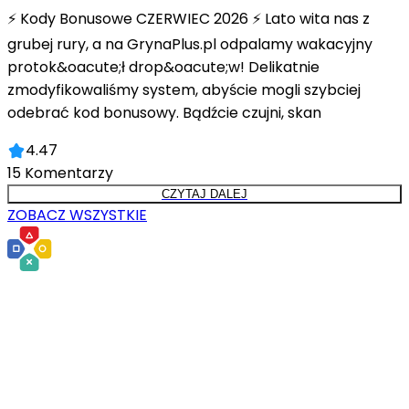
⚡ Kody Bonusowe CZERWIEC 2026 ⚡ Lato wita nas z
grubej rury, a na GrynaPlus.pl odpalamy wakacyjny
protok&oacute;ł drop&oacute;w! Delikatnie
zmodyfikowaliśmy system, abyście mogli szybciej
odebrać kod bonusowy. Bądźcie czujni, skan
4.47
15
Komentarzy
CZYTAJ DALEJ
ZOBACZ WSZYSTKIE