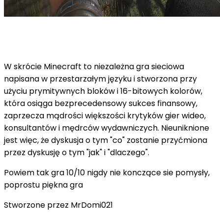
W skrócie Minecraft to niezależna gra sieciowa
napisana w przestarzałym języku i stworzona przy
użyciu prymitywnych bloków i 16-bitowych kolorów,
która osiąga bezprecedensowy sukces finansowy,
zaprzecza mądrości większości krytyków gier wideo,
konsultantów i mędrców wydawniczych. Nieuniknione
jest więc, że dyskusja o tym "co" zostanie przyćmiona
przez dyskusję o tym "jak" i "dlaczego".
Powiem tak gra 10/10 nigdy nie konczące sie pomysły,
poprostu piękna gra
Stworzone przez MrDomi021