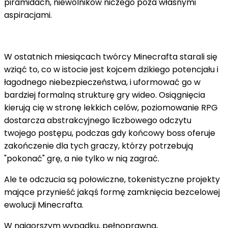
piramidach, niewolników niczego poza własnymi
aspiracjami.
W ostatnich miesiącach twórcy Minecrafta starali się
wziąć to, co w istocie jest kojcem dzikiego potencjału i
łagodnego niebezpieczeństwa, i uformować go w
bardziej formalną strukturę gry wideo. Osiągnięcia
kierują cię w stronę lekkich celów, poziomowanie RPG
dostarcza abstrakcyjnego liczbowego odczytu
twojego postępu, podczas gdy końcowy boss oferuje
zakończenie dla tych graczy, którzy potrzebują
"pokonać" grę, a nie tylko w nią zagrać.
Ale te odczucia są połowiczne, tokenistyczne projekty
mające przynieść jakąś formę zamknięcia bezcelowej
ewolucji Minecrafta.
W najgorszym wypadku, pełnoprawna,