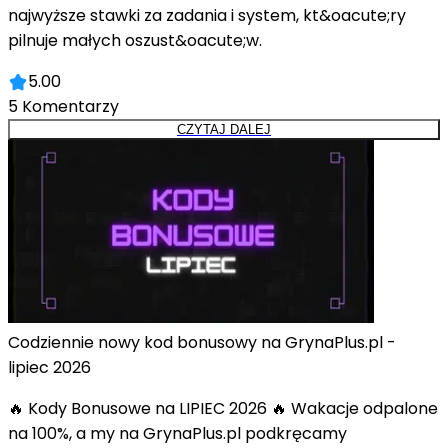
najwyższe stawki za zadania i system, kt&oacute;ry
pilnuje małych oszust&oacute;w.
5.00
5
Komentarzy
CZYTAJ DALEJ
Codziennie nowy kod bonusowy na GrynaPlus.pl -
lipiec 2026
🔥 Kody Bonusowe na LIPIEC 2026 🔥 Wakacje odpalone
na 100%, a my na GrynaPlus.pl podkręcamy