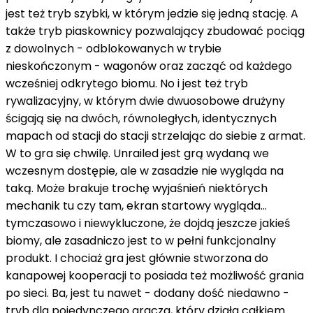
jest też tryb szybki, w którym jedzie się jedną stację. A
także tryb piaskownicy pozwalający zbudować pociąg
z dowolnych - odblokowanych w trybie
nieskończonym - wagonów oraz zacząć od każdego
wcześniej odkrytego biomu. No i jest też tryb
rywalizacyjny, w którym dwie dwuosobowe drużyny
ścigają się na dwóch, równoległych, identycznych
mapach od stacji do stacji strzelając do siebie z armat.
W to gra się chwilę. Unrailed jest grą wydaną we
wczesnym dostępie, ale w zasadzie nie wygląda na
taką. Może brakuje trochę wyjaśnień niektórych
mechanik tu czy tam, ekran startowy wygląda…
tymczasowo i niewykluczone, że dojdą jeszcze jakieś
biomy, ale zasadniczo jest to w pełni funkcjonalny
produkt. I chociaż gra jest głównie stworzona do
kanapowej kooperacji to posiada też możliwość grania
po sieci. Ba, jest tu nawet - dodany dość niedawno -
tryb dla pojedynczego gracza, który działa całkiem