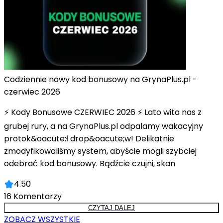
Codziennie nowy kod bonusowy na GrynaPlus.pl -
czerwiec 2026
⚡ Kody Bonusowe CZERWIEC 2026 ⚡ Lato wita nas z
grubej rury, a na GrynaPlus.pl odpalamy wakacyjny
protok&oacute;ł drop&oacute;w! Delikatnie
zmodyfikowaliśmy system, abyście mogli szybciej
odebrać kod bonusowy. Bądźcie czujni, skan
4.50
16
Komentarzy
CZYTAJ DALEJ
ZOBACZ WSZYSTKIE