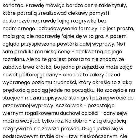
kończąc. Prawdę mówiąc bardzo cenię takie tytuły,
które potrafią zrealizować ciekawy pomysł i
dostarczyć naprawdę fajną rozgrywkę bez
nadmiernego rozbudowywania formuły. To jest prosta,
mała gra, ale naprawdę fajnie się w to gra. A potem
ogląda przyspieszone powtórki całej wyprawy. No i
sam produkt ma niską cenę - adekwatną do jego
rozmiaru. Ale to że gra jest prosta to nie znaczy, że
zabawa trwa krótko, bo jedna przejażdżka może zająć
nawet półtorej godziny - chociaż to zależy też od
wybranego poziomu trudności, który określa to z jaką
prędkością pociąg jedzie na początku. Na szczęście na
stacjach można zapisywać stan gry i później wrócić do
przerwanej wyprawy. Aczkolwiek - pozostając
wiernym rogalikowemu duchowi całości - dany sejw
można wczytać tylko raz. No dobra - z tą długością
rozgrywki to nie zawsze prawda. Długo jedzie się w
podstawowym trybie gry - tzw. nieskończonym. Ale