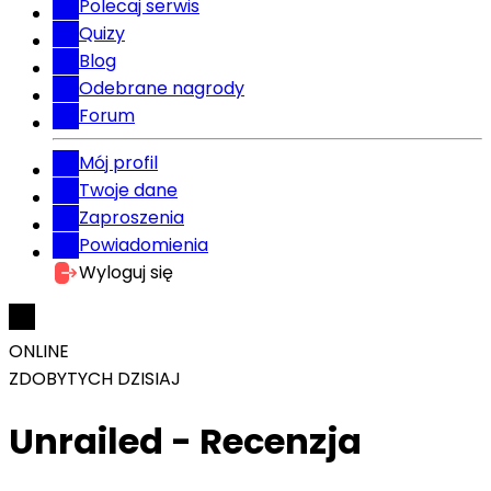
Polecaj serwis
Quizy
Blog
Odebrane nagrody
Forum
Mój profil
Twoje dane
Zaproszenia
Powiadomienia
Wyloguj się
ONLINE
ZDOBYTYCH DZISIAJ
Unrailed - Recenzja