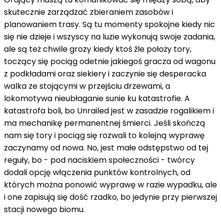
skutecznie zarządzać zbieraniem zasobów i
planowaniem trasy. Są tu momenty spokojne kiedy nic
się nie dzieje i wszyscy na luzie wykonują swoje zadania,
ale są też chwile grozy kiedy ktoś źle położy tory,
toczący się pociąg odetnie jakiegoś gracza od wagonu
z podkładami oraz siekiery i zaczynie się desperacka
walka ze stojącymi w przejściu drzewami, a
lokomotywa nieubłaganie sunie ku katastrofie. A
katastrofa boli, bo Unrailed jest w zasadzie rogalikiem i
ma mechanikę permanentnej śmierci. Jeśli skończą
nam się tory i pociąg się rozwali to kolejną wyprawę
zaczynamy od nowa. No, jest małe odstępstwo od tej
reguły, bo - pod naciskiem społeczności - twórcy
dodali opcję włączenia punktów kontrolnych, od
których można ponowić wyprawę w razie wypadku, ale
i one zapisują się dość rzadko, bo jedynie przy pierwszej
stacji nowego biomu.