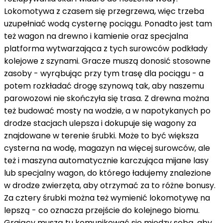
Lokomotywa z czasem się przegrzewa, więc trzeba
uzupełniać wodą cysternę pociągu. Ponadto jest tam
też wagon na drewno i kamienie oraz specjalna
platforma wytwarzająca z tych surowców podkłady
kolejowe z szynami. Gracze muszą donosić stosowne
zasoby - wyrąbując przy tym trasę dla pociągu - a
potem rozkładać drogę szynową tak, aby naszemu
parowozowi nie skończyła się trasa. Z drewna można
też budować mosty na wodzie, a w napotykanych po
drodze stacjach ulepsza i dokupuje się wagony za
znajdowane w terenie śrubki. Może to być większa
cysterna na wodę, magazyn na więcej surowców, ale
też i maszyna automatycznie karczująca mijane lasy
lub specjalny wagon, do którego ładujemy znalezione
w drodze zwierzęta, aby otrzymać za to różne bonusy.
Za cztery śrubki można też wymienić lokomotywę na
lepszą - co oznacza przejście do kolejnego biomu.
Grający muszą tu komunikować się między sobą, aby