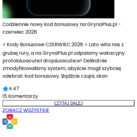
Codziennie nowy kod bonusowy na GrynaPlus.pl -
czerwiec 2026
⚡ Kody Bonusowe CZERWIEC 2026 ⚡ Lato wita nas z
grubej rury, a na GrynaPlus.pl odpalamy wakacyjny
protok&oacute;ł drop&oacute;w! Delikatnie
zmodyfikowaliśmy system, abyście mogli szybciej
odebrać kod bonusowy. Bądźcie czujni, skan
4.47
15
Komentarzy
CZYTAJ DALEJ
ZOBACZ WSZYSTKIE