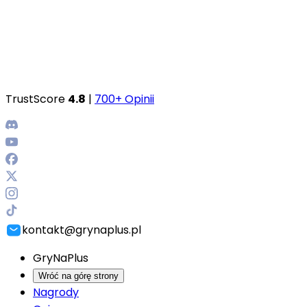
TrustScore
4.8
|
700+ Opinii
kontakt@grynaplus.pl
GryNaPlus
Wróć na górę strony
Nagrody