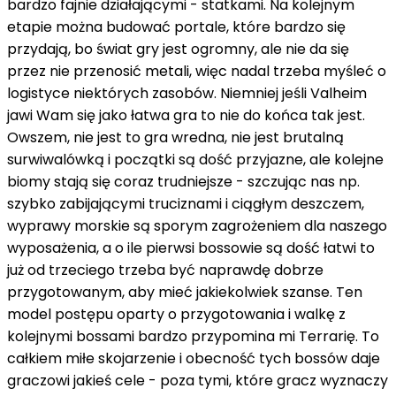
bardzo fajnie działającymi - statkami. Na kolejnym
etapie można budować portale, które bardzo się
przydają, bo świat gry jest ogromny, ale nie da się
przez nie przenosić metali, więc nadal trzeba myśleć o
logistyce niektórych zasobów. Niemniej jeśli Valheim
jawi Wam się jako łatwa gra to nie do końca tak jest.
Owszem, nie jest to gra wredna, nie jest brutalną
surwiwalówką i początki są dość przyjazne, ale kolejne
biomy stają się coraz trudniejsze - szczując nas np.
szybko zabijającymi truciznami i ciągłym deszczem,
wyprawy morskie są sporym zagrożeniem dla naszego
wyposażenia, a o ile pierwsi bossowie są dość łatwi to
już od trzeciego trzeba być naprawdę dobrze
przygotowanym, aby mieć jakiekolwiek szanse. Ten
model postępu oparty o przygotowania i walkę z
kolejnymi bossami bardzo przypomina mi Terrarię. To
całkiem miłe skojarzenie i obecność tych bossów daje
graczowi jakieś cele - poza tymi, które gracz wyznaczy