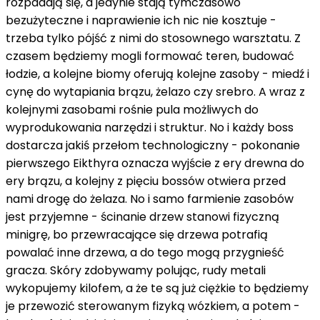
rozpadają się, a jedynie stają tymczasowo
bezużyteczne i naprawienie ich nic nie kosztuje -
trzeba tylko pójść z nimi do stosownego warsztatu. Z
czasem będziemy mogli formować teren, budować
łodzie, a kolejne biomy oferują kolejne zasoby - miedź i
cynę do wytapiania brązu, żelazo czy srebro. A wraz z
kolejnymi zasobami rośnie pula możliwych do
wyprodukowania narzędzi i struktur. No i każdy boss
dostarcza jakiś przełom technologiczny - pokonanie
pierwszego Eikthyra oznacza wyjście z ery drewna do
ery brązu, a kolejny z pięciu bossów otwiera przed
nami drogę do żelaza. No i samo farmienie zasobów
jest przyjemne - ścinanie drzew stanowi fizyczną
minigrę, bo przewracające się drzewa potrafią
powalać inne drzewa, a do tego mogą przygnieść
gracza. Skóry zdobywamy polując, rudy metali
wykopujemy kilofem, a że te są już ciężkie to będziemy
je przewozić sterowanym fizyką wózkiem, a potem -