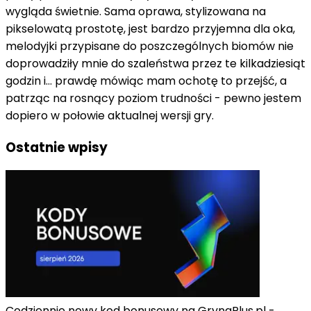
wygląda świetnie. Sama oprawa, stylizowana na
pikselowatą prostotę, jest bardzo przyjemna dla oka,
melodyjki przypisane do poszczególnych biomów nie
doprowadziły mnie do szaleństwa przez te kilkadziesiąt
godzin i… prawdę mówiąc mam ochotę to przejść, a
patrząc na rosnący poziom trudności - pewno jestem
dopiero w połowie aktualnej wersji gry.
Ostatnie wpisy
Codziennie nowy kod bonusowy na GrynaPlus.pl -