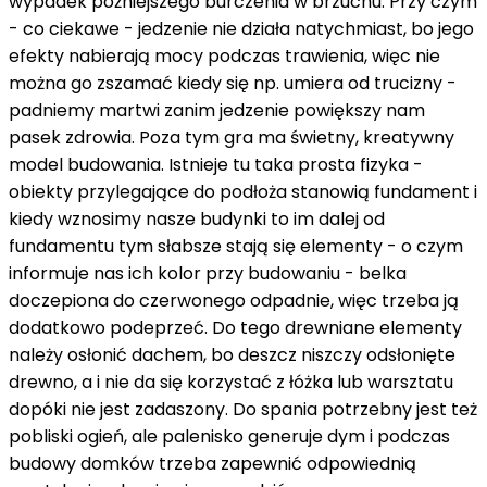
wypadek późniejszego burczenia w brzuchu. Przy czym
- co ciekawe - jedzenie nie działa natychmiast, bo jego
efekty nabierają mocy podczas trawienia, więc nie
można go zszamać kiedy się np. umiera od trucizny -
padniemy martwi zanim jedzenie powiększy nam
pasek zdrowia. Poza tym gra ma świetny, kreatywny
model budowania. Istnieje tu taka prosta fizyka -
obiekty przylegające do podłoża stanowią fundament i
kiedy wznosimy nasze budynki to im dalej od
fundamentu tym słabsze stają się elementy - o czym
informuje nas ich kolor przy budowaniu - belka
doczepiona do czerwonego odpadnie, więc trzeba ją
dodatkowo podeprzeć. Do tego drewniane elementy
należy osłonić dachem, bo deszcz niszczy odsłonięte
drewno, a i nie da się korzystać z łóżka lub warsztatu
dopóki nie jest zadaszony. Do spania potrzebny jest też
pobliski ogień, ale palenisko generuje dym i podczas
budowy domków trzeba zapewnić odpowiednią