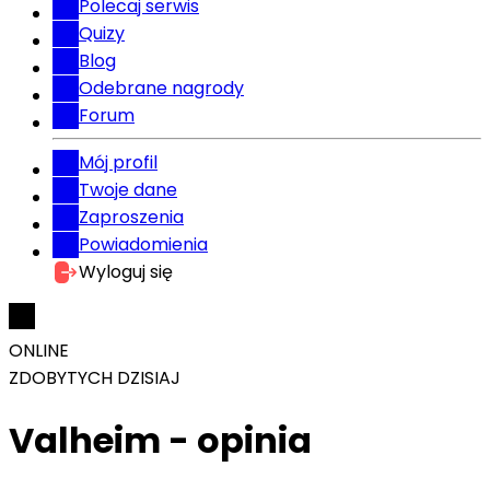
Polecaj serwis
Quizy
Blog
Odebrane nagrody
Forum
Mój profil
Twoje dane
Zaproszenia
Powiadomienia
Wyloguj się
ONLINE
ZDOBYTYCH DZISIAJ
Valheim - opinia