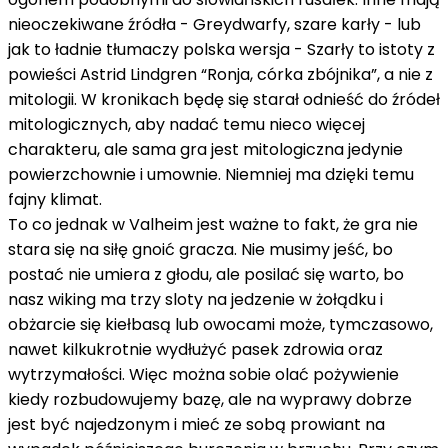
nieoczekiwane źródła - Greydwarfy, szare karły - lub
jak to ładnie tłumaczy polska wersja - Szarły to istoty z
powieści Astrid Lindgren “Ronja, córka zbójnika”, a nie z
mitologii. W kronikach będę się starał odnieść do źródeł
mitologicznych, aby nadać temu nieco więcej
charakteru, ale sama gra jest mitologiczna jedynie
powierzchownie i umownie. Niemniej ma dzięki temu
fajny klimat.
To co jednak w Valheim jest ważne to fakt, że gra nie
stara się na siłę gnoić gracza. Nie musimy jeść, bo
postać nie umiera z głodu, ale posilać się warto, bo
nasz wiking ma trzy sloty na jedzenie w żołądku i
obżarcie się kiełbasą lub owocami może, tymczasowo,
nawet kilkukrotnie wydłużyć pasek zdrowia oraz
wytrzymałości. Więc można sobie olać pożywienie
kiedy rozbudowujemy bazę, ale na wyprawy dobrze
jest być najedzonym i mieć ze sobą prowiant na