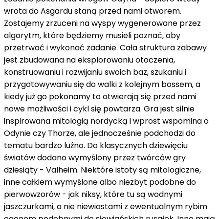
wrota do Asgardu staną przed nami otworem.
Zostajemy zrzuceni na wyspy wygenerowane przez
algorytm, które będziemy musieli poznać, aby
przetrwać i wykonać zadanie. Cała struktura zabawy
jest zbudowana na eksplorowaniu otoczenia,
konstruowaniu i rozwijaniu swoich baz, szukaniu i
przygotowywaniu się do walki z kolejnym bossem, a
kiedy już go pokonamy to otwierają się przed nami
nowe możliwości i cykl się powtarza. Gra jest silnie
inspirowana mitologią nordycką i wprost wspomina o
Odynie czy Thorze, ale jednocześnie podchodzi do
tematu bardzo luźno. Do klasycznych dziewięciu
światów dodano wymyślony przez twórców gry
dziesiąty - Valheim. Niektóre istoty są mitologiczne,
inne całkiem wymyślone albo niezbyt podobne do
pierwowzorów - jak niksy, które tu są wodnymi
jaszczurkami, a nie niewiastami z ewentualnym rybim
ogonem podobnymi do słowiańskich rusałek. Inne mają