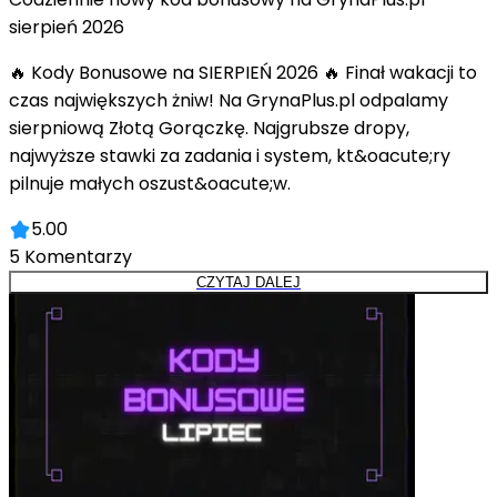
sierpień 2026
🔥 Kody Bonusowe na SIERPIEŃ 2026 🔥 Finał wakacji to
czas największych żniw! Na GrynaPlus.pl odpalamy
sierpniową Złotą Gorączkę. Najgrubsze dropy,
najwyższe stawki za zadania i system, kt&oacute;ry
pilnuje małych oszust&oacute;w.
5.00
5
Komentarzy
CZYTAJ DALEJ