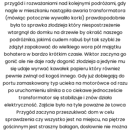
przygód i rozważaniami nad kolejnymi podróżami, gdy
nagle w mieszkaniu nastąpiła awaria transformatora
(mówiąc potocznie wywaliło korki) prawdopodobnie
była to sprawka złodzieja który niespostrzeżenie
wtargnął do domku na drzewie by okraść naszego
podróżnika, jakimś cudem rabuś był tak szybki że
zdążył zapakować do wielkiego wora pół majątku
bohatera w bardzo krótkim czasie. Wiktor zaczyna go
gonić ale nie daje rady dogonić złodzieja a jedynie mu
się udaje wyrwać kawałek papieru który również
pewnie zwinął od kogoś innego. Gdy już dobiegają do
portu zamaskowany typ ucieka na motorówce od razu
po uruchomieniu silnika a co ciekawe jednoczeście
transformator się stabilizuje i znów działa
elektryczność. Zajście było na tyle poważne że Łowca
Przygód zaczyna przeszukiwać dom w celu
sprawdzenia czy wszystko jest na miejscu, na piętrze
gościnnym jest straszny bałagan, dosłownie nie można