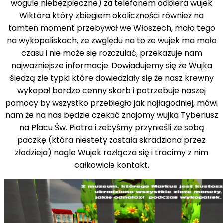
wogule niebezpieczne) za telefonem odbiera wujek
Wiktora który zbiegiem okoliczności również na
tamten moment przebywał we Włoszech, mało tego
na wykopaliskach, ze zwględu na to że wujek ma mało
czasu i nie może się rozczulać, przekazuje nam
najważniejsze informacje. Dowiadujemy się że Wujka
śledzą złe typki które dowiedziały się że nasz krewny
wykopał bardzo cenny skarb i potrzebuje naszej
pomocy by wszystko przebiegło jak najłagodniej, mówi
nam że na nas będzie czekać znajomy wujka Tyberiusz
na Placu Św. Piotra i żebyśmy przynieśli ze sobą
paczkę (która niestety została skradziona przez
złodzieja) nagle Wujek rozłącza się i tracimy z nim
całkowicie kontakt.