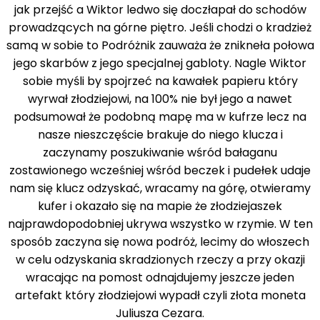
jak przejść a Wiktor ledwo się doczłapał do schodów
prowadzących na górne piętro. Jeśli chodzi o kradzież
samą w sobie to Podróżnik zauważa że znikneła połowa
jego skarbów z jego specjalnej gabloty. Nagle Wiktor
sobie myśli by spojrzeć na kawałek papieru który
wyrwał złodziejowi, na 100% nie był jego a nawet
podsumował że podobną mapę ma w kufrze lecz na
nasze nieszczęście brakuje do niego klucza i
zaczynamy poszukiwanie wśród bałaganu
zostawionego wcześniej wśród beczek i pudełek udaje
nam się klucz odzyskać, wracamy na górę, otwieramy
kufer i okazało się na mapie że złodziejaszek
najprawdopodobniej ukrywa wszystko w rzymie. W ten
sposób zaczyna się nowa podróż, lecimy do włoszech
w celu odzyskania skradzionych rzeczy a przy okazji
wracając na pomost odnajdujemy jeszcze jeden
artefakt który złodziejowi wypadł czyli złota moneta
Juliusza Cezara.