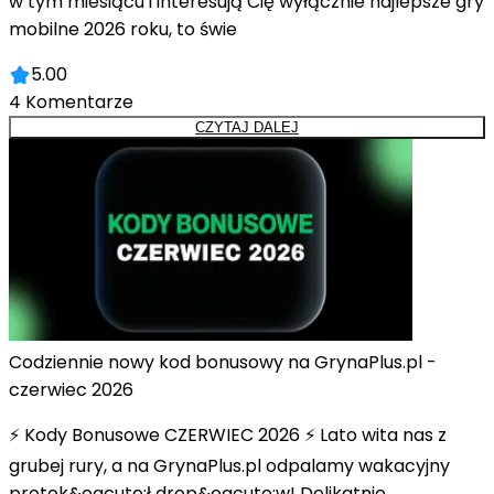
w tym miesiącu i interesują Cię wyłącznie najlepsze gry
mobilne 2026 roku, to świe
5.00
4
Komentarze
CZYTAJ DALEJ
Codziennie nowy kod bonusowy na GrynaPlus.pl -
czerwiec 2026
⚡ Kody Bonusowe CZERWIEC 2026 ⚡ Lato wita nas z
grubej rury, a na GrynaPlus.pl odpalamy wakacyjny
protok&oacute;ł drop&oacute;w! Delikatnie