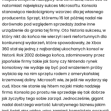
natomiast największy sukces Microsoftu. Konsola
stanowiąca niedościgniony wzorzec dla jej własnego
producenta. Sprzęt, któremu 16 lat później nadal nie
dorównało pod względem sprzedaży żadne inne
urządzenie do grania tej firmy. Oto historia sukcesu, w
który nikt do końca nie wierzył i serii niefortunnych dla
konkurencji wydarzeń, które spowodowały, że Xbox
360 stał się jedną z najbardziej ukochanych konsol w
historii. Rok 2002 dobiega końca, zdominowany przez
japońskie firmy takie jak Sony czy Nintendo rynek
konsolowy nie wydaje się być pod wrażeniem próby
wybicia się na nim sprzętu rodem z amerykańskiej
krzemowej doliny. Microsoft wie, że jeśli nie wydarzy się
cud, Xbox nie stanie się hitem na jaki miała nadzieję
firma. Konsola po prostu nie sprzedaje się tak dobrze
jak życzyłby tego sobie zarząd. Jednocześnie, gigant
nadal dostrzega wartość lukratywnego biznesu jakim
jest świat gier wideo, więc zamiast kompletnie porzucić