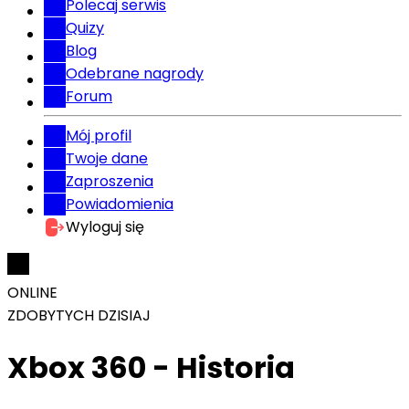
Polecaj serwis
Quizy
Blog
Odebrane nagrody
Forum
Mój profil
Twoje dane
Zaproszenia
Powiadomienia
Wyloguj się
ONLINE
ZDOBYTYCH DZISIAJ
Xbox 360 - Historia