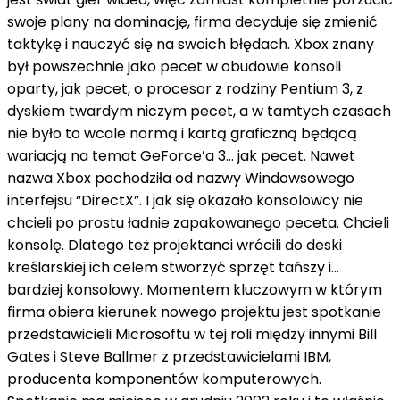
swoje plany na dominację, firma decyduje się zmienić
taktykę i nauczyć się na swoich błędach. Xbox znany
był powszechnie jako pecet w obudowie konsoli
oparty, jak pecet, o procesor z rodziny Pentium 3, z
dyskiem twardym niczym pecet, a w tamtych czasach
nie było to wcale normą i kartą graficzną będącą
wariacją na temat GeForce’a 3… jak pecet. Nawet
nazwa Xbox pochodziła od nazwy Windowsowego
interfejsu “DirectX”. I jak się okazało konsolowcy nie
chcieli po prostu ładnie zapakowanego peceta. Chcieli
konsolę. Dlatego też projektanci wrócili do deski
kreślarskiej ich celem stworzyć sprzęt tańszy i…
bardziej konsolowy. Momentem kluczowym w którym
firma obiera kierunek nowego projektu jest spotkanie
przedstawicieli Microsoftu w tej roli między innymi Bill
Gates i Steve Ballmer z przedstawicielami IBM,
producenta komponentów komputerowych.