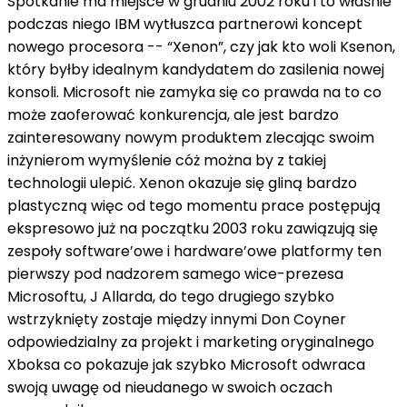
Spotkanie ma miejsce w grudniu 2002 roku i to właśnie
podczas niego IBM wytłuszca partnerowi koncept
nowego procesora -- “Xenon”, czy jak kto woli Ksenon,
który byłby idealnym kandydatem do zasilenia nowej
konsoli. Microsoft nie zamyka się co prawda na to co
może zaoferować konkurencja, ale jest bardzo
zainteresowany nowym produktem zlecając swoim
inżynierom wymyślenie cóż można by z takiej
technologii ulepić. Xenon okazuje się gliną bardzo
plastyczną więc od tego momentu prace postępują
ekspresowo już na początku 2003 roku zawiązują się
zespoły software’owe i hardware’owe platformy ten
pierwszy pod nadzorem samego wice-prezesa
Microsoftu, J Allarda, do tego drugiego szybko
wstrzyknięty zostaje między innymi Don Coyner
odpowiedzialny za projekt i marketing oryginalnego
Xboksa co pokazuje jak szybko Microsoft odwraca
swoją uwagę od nieudanego w swoich oczach