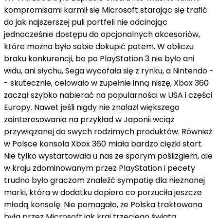
kompromisami karmił się Microsoft starając się trafić
do jak najszerszej puli portfeli nie odcinając
jednocześnie dostępu do opcjonalnych akcesoriów,
które można było sobie dokupić potem. W obliczu
braku konkurencji, bo po PlayStation 3 nie było ani
widu, ani słychu, Sega wycofała się z rynku, a Nintendo -
- skutecznie, celowało w zupełnie inną niszę, Xbox 360
zaczął szybko nabierać na popularności w USA i części
Europy. Nawet jeśli nigdy nie znalazł większego
zainteresowania na przykład w Japonii wciąż
przywiązanej do swych rodzimych produktów. Również
w Polsce konsola Xbox 360 miała bardzo ciężki start.
Nie tylko wystartowała u nas ze sporym poślizgiem, ale
w kraju zdominowanym przez PlayStation i pecety
trudno było graczom znaleźć sympatię dla nieznanej
marki, która w dodatku dopiero co porzuciła jeszcze
młodą konsolę. Nie pomagało, że Polska traktowana
była przez Microsoft jak kraj trzeciego świata.