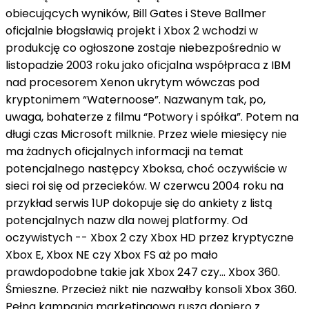
obiecujących wyników, Bill Gates i Steve Ballmer
oficjalnie błogsławią projekt i Xbox 2 wchodzi w
produkcję co ogłoszone zostaje niebezpośrednio w
listopadzie 2003 roku jako oficjalna współpraca z IBM
nad procesorem Xenon ukrytym wówczas pod
kryptonimem “Waternoose”. Nazwanym tak, po,
uwaga, bohaterze z filmu “Potwory i spółka”. Potem na
długi czas Microsoft milknie. Przez wiele miesięcy nie
ma żadnych oficjalnych informacji na temat
potencjalnego następcy Xboksa, choć oczywiście w
sieci roi się od przecieków. W czerwcu 2004 roku na
przykład serwis 1UP dokopuje się do ankiety z listą
potencjalnych nazw dla nowej platformy. Od
oczywistych -- Xbox 2 czy Xbox HD przez kryptyczne
Xbox E, Xbox NE czy Xbox FS aż po mało
prawdopodobne takie jak Xbox 247 czy… Xbox 360.
Śmieszne. Przecież nikt nie nazwałby konsoli Xbox 360.
Pełna kampania marketingowa rusza dopiero z