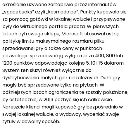
określenie używane żartobliwie przez internautów:
„spacebucks” czyli „kosmodolce”. Punkty kupowało się
za pomocą gotówki w lokalnej walucie i przypisywane
były do wirtualnego portfela gracza. W pierwszych
latach cyfrowego sklepu, Microsoft stosował ostrą
politykę limitu maksymalnego rozmiaru pliku
sprzedawanej gry a także ceny w punktach
pozwalając sprzedawać ją wyłącznie za 400, 800 lub
1200 punktów odpowiadając kolejno 5, 10 i 15 dolarom.
System ten służył również wyłącznie do
dystrybuowania małych gier niezależnych. Duże gry
mogły być sprzedawane tylko na płytach. W
późniejszych latach ograniczenia te zostały poluźnione,
by ostatecznie, w 2013 pozbyć się ich całkowicie.
Nareszcie klienci mogli kupować gry bezpośrednio w
swojej lokalnej walucie, a wydawcy, wyceniać swoje
tytuły w dowolny sposób.