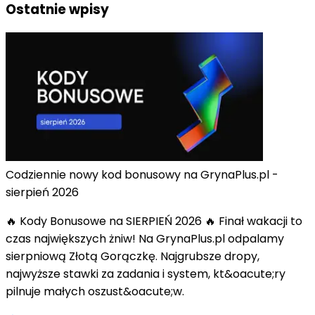
Ostatnie wpisy
Codziennie nowy kod bonusowy na GrynaPlus.pl -
sierpień 2026
🔥 Kody Bonusowe na SIERPIEŃ 2026 🔥 Finał wakacji to
czas największych żniw! Na GrynaPlus.pl odpalamy
sierpniową Złotą Gorączkę. Najgrubsze dropy,
najwyższe stawki za zadania i system, kt&oacute;ry
pilnuje małych oszust&oacute;w.