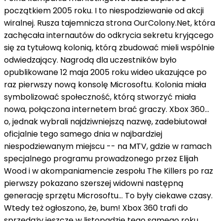
początkiem 2005 roku. I to niespodziewanie od akcji
wiralnej. Rusza tajemnicza strona OurColony.Net, która
zachęcała internautów do odkrycia sekretu kryjącego
się za tytułową kolonią, którą zbudować mieli wspólnie
odwiedzający. Nagrodą dla uczestników było
opublikowane 12 maja 2005 roku wideo ukazujące po
raz pierwszy nową konsolę Microsoftu. Kolonia miała
symbolizować społeczność, którą stworzyć miała
nowa, połączona internetem brać graczy. Xbox 360…
o, jednak wybrali najdziwniejszą nazwę, zadebiutował
oficjalnie tego samego dnia w najbardziej
niespodziewanym miejscu -- na MTV, gdzie w ramach
specjalnego programu prowadzonego przez Elijah
Wood i w akompaniamencie zespołu The Killers po raz
pierwszy pokazano szerszej widowni następną
generację sprzętu Microsoftu… To były ciekawe czasy.
Wtedy też ogłoszono, że, bum! Xbox 360 trafi do
sprzedaży jeszcze w listopadzie tego samego roku.