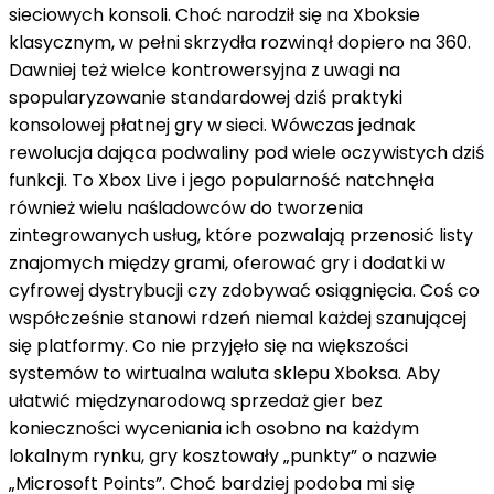
sieciowych konsoli. Choć narodził się na Xboksie
klasycznym, w pełni skrzydła rozwinął dopiero na 360.
Dawniej też wielce kontrowersyjna z uwagi na
spopularyzowanie standardowej dziś praktyki
konsolowej płatnej gry w sieci. Wówczas jednak
rewolucja dająca podwaliny pod wiele oczywistych dziś
funkcji. To Xbox Live i jego popularność natchnęła
również wielu naśladowców do tworzenia
zintegrowanych usług, które pozwalają przenosić listy
znajomych między grami, oferować gry i dodatki w
cyfrowej dystrybucji czy zdobywać osiągnięcia. Coś co
współcześnie stanowi rdzeń niemal każdej szanującej
się platformy. Co nie przyjęło się na większości
systemów to wirtualna waluta sklepu Xboksa. Aby
ułatwić międzynarodową sprzedaż gier bez
konieczności wyceniania ich osobno na każdym
lokalnym rynku, gry kosztowały „punkty” o nazwie
„Microsoft Points”. Choć bardziej podoba mi się