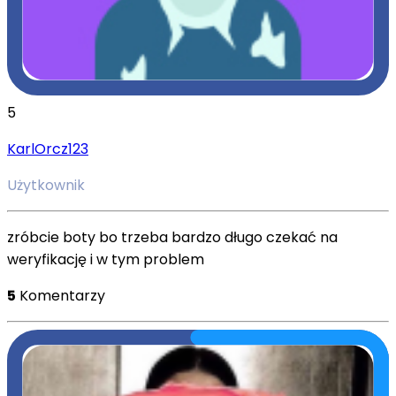
5
KarlOrcz123
Użytkownik
zróbcie boty bo trzeba bardzo długo czekać na
weryfikację i w tym problem
5
Komentarzy