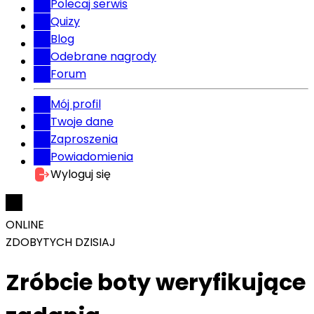
Polecaj serwis
Quizy
Blog
Odebrane nagrody
Forum
Mój profil
Twoje dane
Zaproszenia
Powiadomienia
Wyloguj się
ONLINE
ZDOBYTYCH DZISIAJ
Zróbcie boty weryfikujące