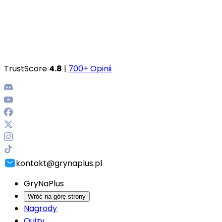
TrustScore
4.8
|
700+ Opinii
kontakt@grynaplus.pl
GryNaPlus
Wróć na górę strony
Nagrody
Quizy