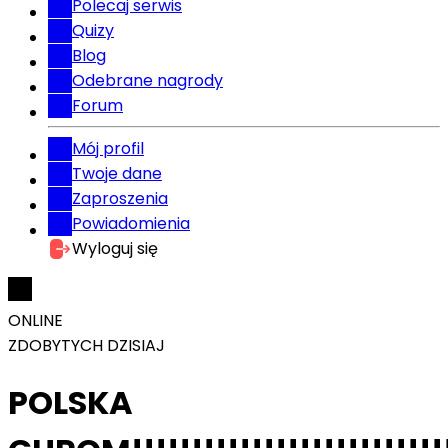
Polecaj serwis
Quizy
Blog
Odebrane nagrody
Forum
Mój profil
Twoje dane
Zaproszenia
Powiadomienia
Wyloguj się
ONLINE
ZDOBYTYCH DZISIAJ
POLSKA