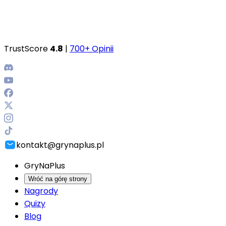
TrustScore
4.8
|
700+ Opinii
kontakt@grynaplus.pl
GryNaPlus
Wróć na górę strony
Nagrody
Quizy
Blog