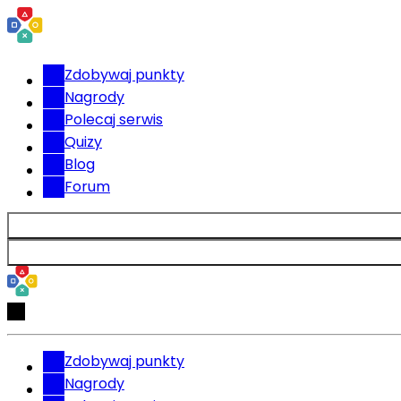
Zdobywaj punkty
Nagrody
Polecaj serwis
Quizy
Blog
Forum
Zdobywaj punkty
Nagrody