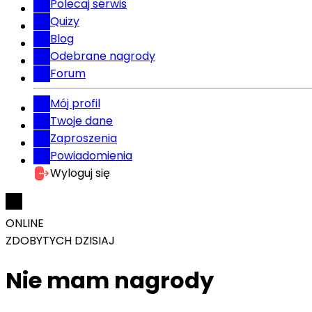
Polecaj serwis
Quizy
Blog
Odebrane nagrody
Forum
Mój profil
Twoje dane
Zaproszenia
Powiadomienia
Wyloguj się
ONLINE
ZDOBYTYCH DZISIAJ
Nie mam nagrody