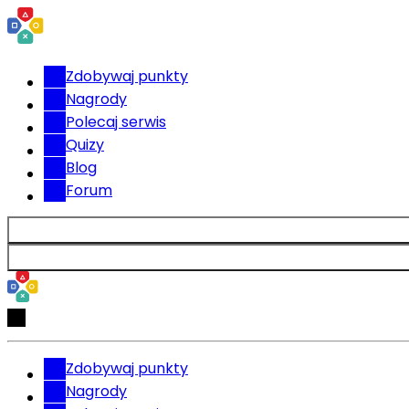
Zdobywaj punkty
Nagrody
Polecaj serwis
Quizy
Blog
Forum
Zdobywaj punkty
Nagrody