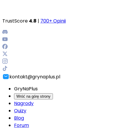
TrustScore
4.8
|
700+ Opinii
kontakt@grynaplus.pl
GryNaPlus
Wróć na górę strony
Nagrody
Quizy
Blog
Forum