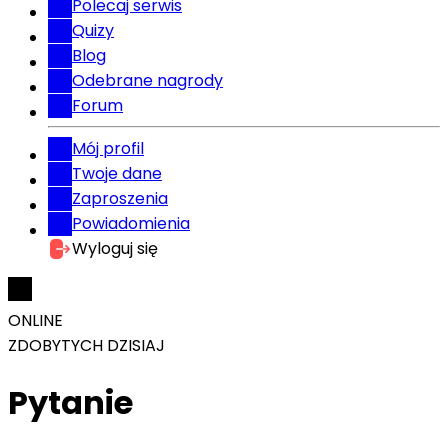
Polecaj serwis
Quizy
Blog
Odebrane nagrody
Forum
Mój profil
Twoje dane
Zaproszenia
Powiadomienia
Wyloguj się
ONLINE
ZDOBYTYCH DZISIAJ
Pytanie