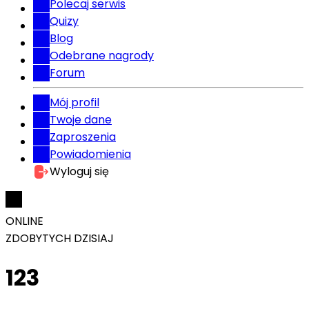
Polecaj serwis
Quizy
Blog
Odebrane nagrody
Forum
Mój profil
Twoje dane
Zaproszenia
Powiadomienia
Wyloguj się
ONLINE
ZDOBYTYCH DZISIAJ
123