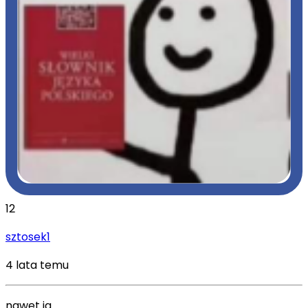
12
sztosek1
4 lata temu
nawet ja