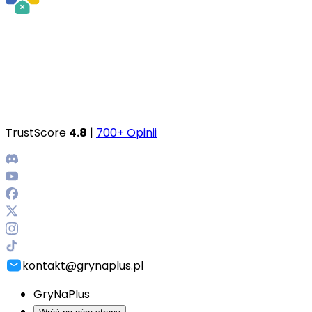
TrustScore
4.8
|
700+ Opinii
kontakt@grynaplus.pl
GryNaPlus