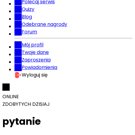
Polecaj serwis
Quizy
Blog
Odebrane nagrody
Forum
Mój profil
Twoje dane
Zaproszenia
Powiadomienia
Wyloguj się
ONLINE
ZDOBYTYCH DZISIAJ
pytanie