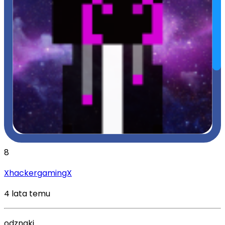
8
XhackergamingX
4 lata temu
odznaki