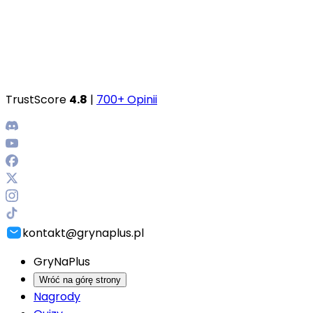
TrustScore
4.8
|
700+ Opinii
kontakt@grynaplus.pl
GryNaPlus
Wróć na górę strony
Nagrody