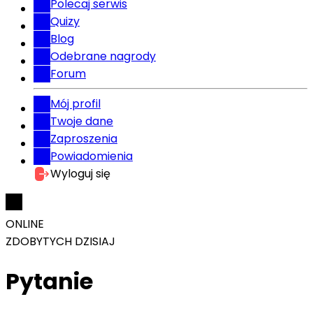
Polecaj serwis
Quizy
Blog
Odebrane nagrody
Forum
Mój profil
Twoje dane
Zaproszenia
Powiadomienia
Wyloguj się
ONLINE
ZDOBYTYCH DZISIAJ
Pytanie