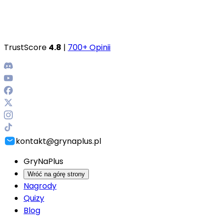
TrustScore
4.8
|
700+ Opinii
kontakt@grynaplus.pl
GryNaPlus
Wróć na górę strony
Nagrody
Quizy
Blog