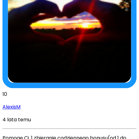
10
AlexisM
4 lata temu
Pomogę Ci. 1 zbieranie codziennego bonusu(od 1 do