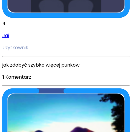
4
Jai
Użytkownik
jak zdobyć szybko więcej punków
1
Komentarz