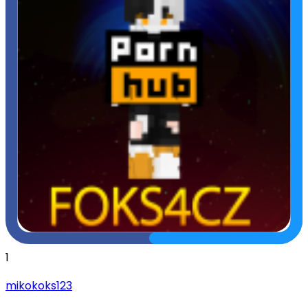
1
mikokoks123