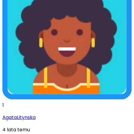
1
AgataLitynska
4 lata temu