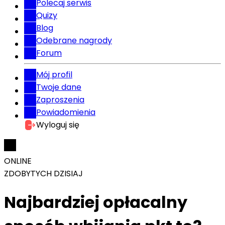
Polecaj serwis
Quizy
Blog
Odebrane nagrody
Forum
Mój profil
Twoje dane
Zaproszenia
Powiadomienia
Wyloguj się
ONLINE
ZDOBYTYCH DZISIAJ
Najbardziej opłacalny