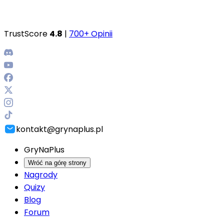
TrustScore
4.8
|
700+ Opinii
kontakt@grynaplus.pl
GryNaPlus
Wróć na górę strony
Nagrody
Quizy
Blog
Forum