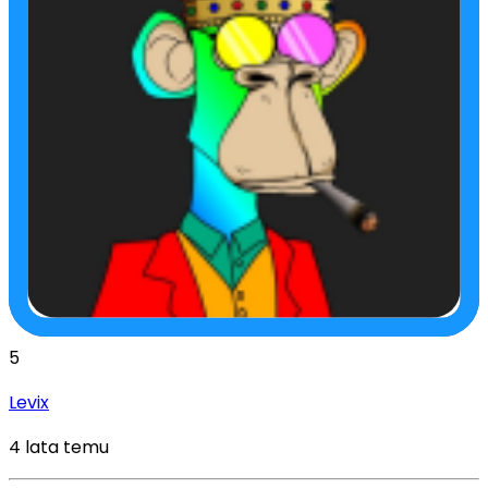
5
Levix
4 lata temu