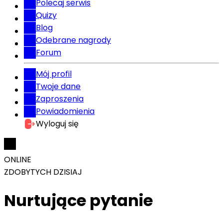
Polecaj serwis
Quizy
Blog
Odebrane nagrody
Forum
Mój profil
Twoje dane
Zaproszenia
Powiadomienia
Wyloguj się
ONLINE
ZDOBYTYCH DZISIAJ
Nurtujące pytanie