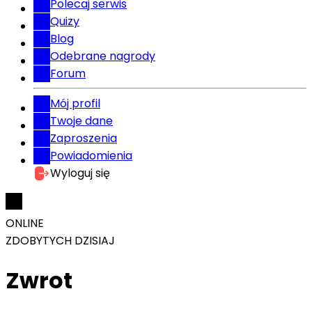
Polecaj serwis
Quizy
Blog
Odebrane nagrody
Forum
Mój profil
Twoje dane
Zaproszenia
Powiadomienia
Wyloguj się
ONLINE
ZDOBYTYCH DZISIAJ
Zwrot