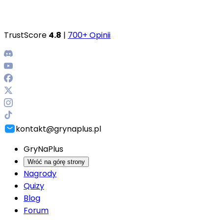
TrustScore
4.8
|
700+ Opinii
kontakt@grynaplus.pl
GryNaPlus
Wróć na górę strony
Nagrody
Quizy
Blog
Forum