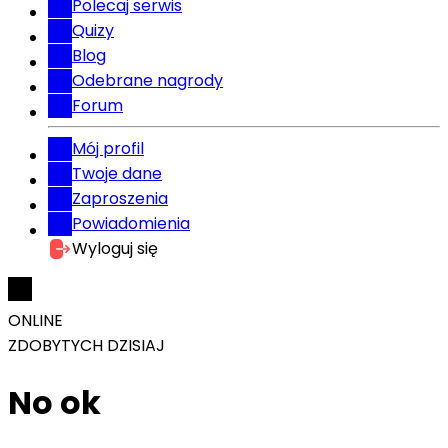
Polecaj serwis
Quizy
Blog
Odebrane nagrody
Forum
Mój profil
Twoje dane
Zaproszenia
Powiadomienia
Wyloguj się
ONLINE
ZDOBYTYCH DZISIAJ
No ok