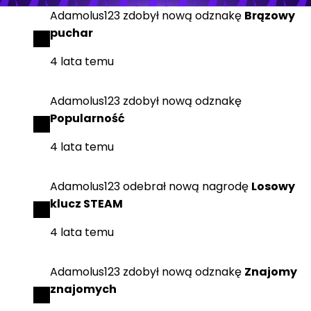
Adamolus123
zdobył
nową odznakę
Brązowy
puchar
4 lata temu
Adamolus123
zdobył
nową odznakę
Popularność
4 lata temu
Adamolus123
odebrał
nową nagrodę
Losowy
klucz STEAM
4 lata temu
Adamolus123
zdobył
nową odznakę
Znajomy
znajomych