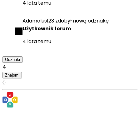
4 lata temu
Adamolus123
zdobył
nową odznakę
Użytkownik forum
4 lata temu
Odznaki
4
Znajomi
0