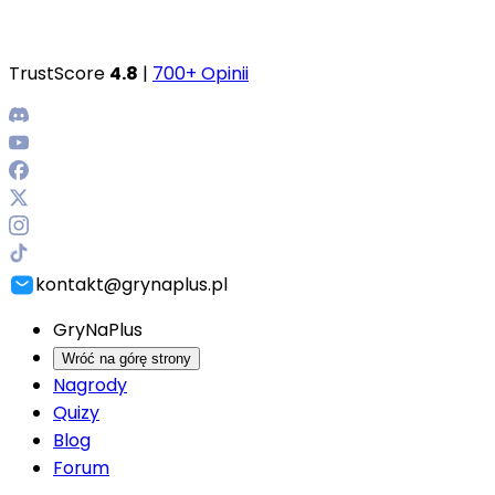
TrustScore
4.8
|
700+ Opinii
kontakt@grynaplus.pl
GryNaPlus
Wróć na górę strony
Nagrody
Quizy
Blog
Forum