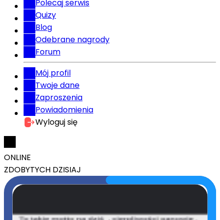
Polecaj serwis
Quizy
Blog
Odebrane nagrody
Forum
Mój profil
Twoje dane
Zaproszenia
Powiadomienia
Wyloguj się
ONLINE
ZDOBYTYCH DZISIAJ