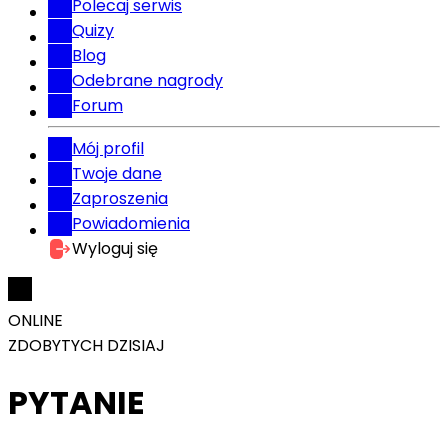
Polecaj serwis
Quizy
Blog
Odebrane nagrody
Forum
Mój profil
Twoje dane
Zaproszenia
Powiadomienia
Wyloguj się
ONLINE
ZDOBYTYCH DZISIAJ
PYTANIE