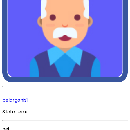
1
pelargonis1
3 lata temu
hej