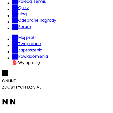
Polecaj serwis
Quizy
Blog
Odebrane nagrody
Forum
Mój profil
Twoje dane
Zaproszenia
Powiadomienia
Wyloguj się
ONLINE
ZDOBYTYCH DZISIAJ
N N