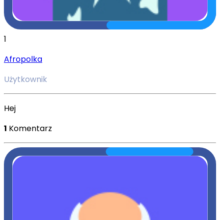
1
Afropolka
Użytkownik
Hej
1
Komentarz