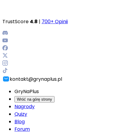
TrustScore
4.8
|
700+ Opinii
kontakt@grynaplus.pl
GryNaPlus
Wróć na górę strony
Nagrody
Quizy
Blog
Forum