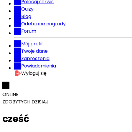
Polecaj serwis
Quizy
Blog
Odebrane nagrody
Forum
Mój profil
Twoje dane
Zaproszenia
Powiadomienia
Wyloguj się
ONLINE
ZDOBYTYCH DZISIAJ
cześć