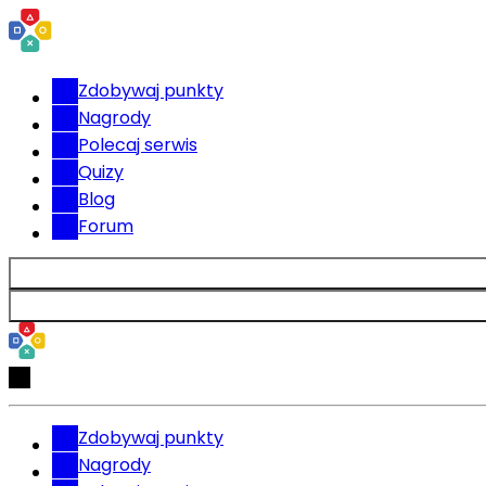
Zdobywaj punkty
Nagrody
Polecaj serwis
Quizy
Blog
Forum
Zdobywaj punkty
Nagrody