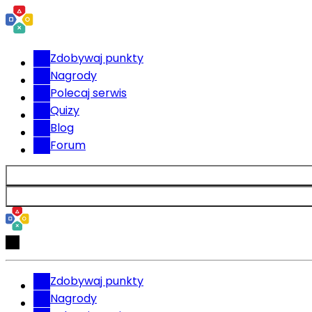
Zdobywaj punkty
Nagrody
Polecaj serwis
Quizy
Blog
Forum
Zdobywaj punkty
Nagrody