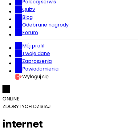
Polecaj serwis
Quizy
Blog
Odebrane nagrody
Forum
Mój profil
Twoje dane
Zaproszenia
Powiadomienia
Wyloguj się
ONLINE
ZDOBYTYCH DZISIAJ
internet