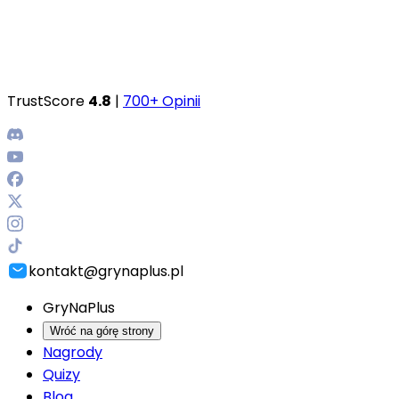
TrustScore
4.8
|
700+ Opinii
kontakt@grynaplus.pl
GryNaPlus
Wróć na górę strony
Nagrody
Quizy
Blog