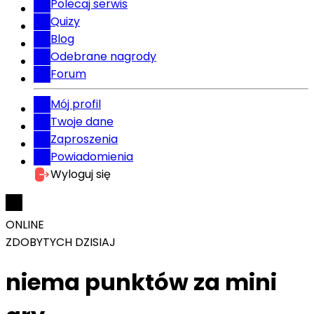
Polecaj serwis
Quizy
Blog
Odebrane nagrody
Forum
Mój profil
Twoje dane
Zaproszenia
Powiadomienia
Wyloguj się
ONLINE
ZDOBYTYCH DZISIAJ
niema punktów za mini