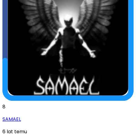
8
SAMAEL
6 lat temu