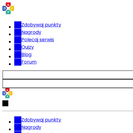
Zdobywaj punkty
Nagrody
Polecaj serwis
Quizy
Blog
Forum
Zdobywaj punkty
Nagrody