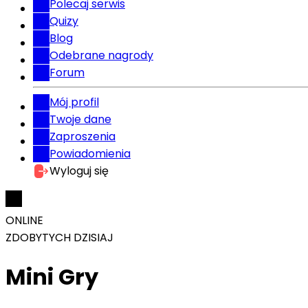
Polecaj serwis
Quizy
Blog
Odebrane nagrody
Forum
Mój profil
Twoje dane
Zaproszenia
Powiadomienia
Wyloguj się
ONLINE
ZDOBYTYCH DZISIAJ
Mini Gry