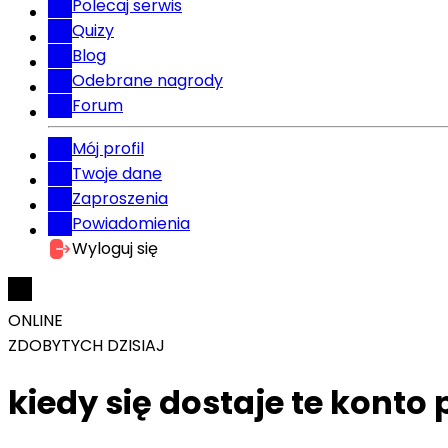
Polecaj serwis
Quizy
Blog
Odebrane nagrody
Forum
Mój profil
Twoje dane
Zaproszenia
Powiadomienia
Wyloguj się
ONLINE
ZDOBYTYCH DZISIAJ
kiedy się dostaje te konto