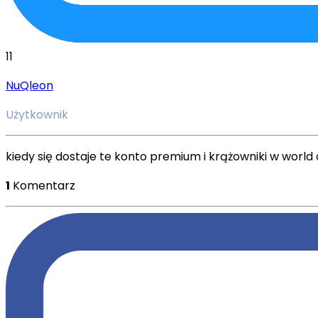
11
NuQleon
Użytkownik
kiedy się dostaje te konto premium i krążowniki w world
1
Komentarz