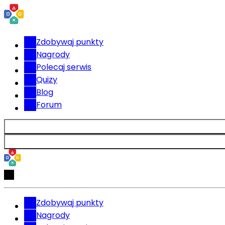
Zdobywaj punkty
Nagrody
Polecaj serwis
Quizy
Blog
Forum
Zdobywaj punkty
Nagrody