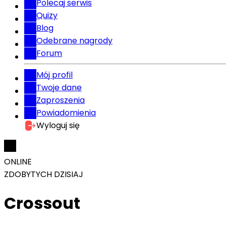
Polecaj serwis
Quizy
Blog
Odebrane nagrody
Forum
Mój profil
Twoje dane
Zaproszenia
Powiadomienia
Wyloguj się
ONLINE
ZDOBYTYCH DZISIAJ
Crossout