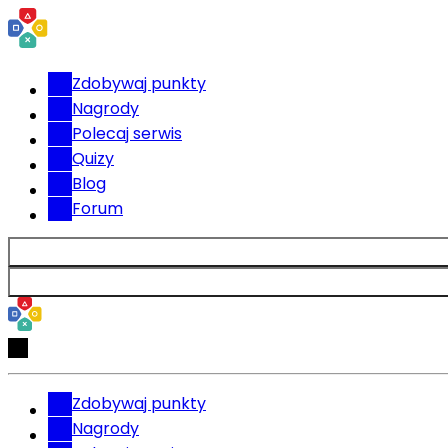
Zdobywaj punkty
Nagrody
Polecaj serwis
Quizy
Blog
Forum
Zdobywaj punkty
Nagrody