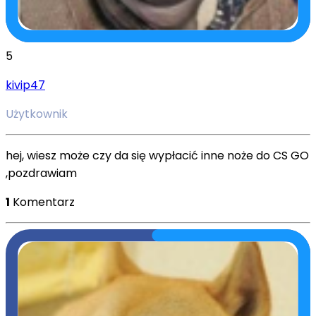
5
kivip47
Użytkownik
hej, wiesz może czy da się wypłacić inne noże do CS GO
,pozdrawiam
1
Komentarz