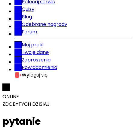
Polecaj serwis
Quizy
Blog
Odebrane nagrody
Forum
Mój profil
Twoje dane
Zaproszenia
Powiadomienia
Wyloguj się
ONLINE
ZDOBYTYCH DZISIAJ
pytanie