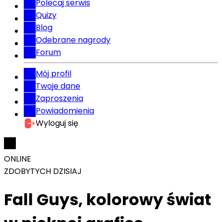
Polecaj serwis
Quizy
Blog
Odebrane nagrody
Forum
Mój profil
Twoje dane
Zaproszenia
Powiadomienia
Wyloguj się
ONLINE
ZDOBYTYCH DZISIAJ
Fall Guys, kolorowy świat