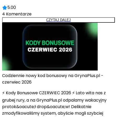
5.00
4
Komentarze
CZYTAJ DALEJ
Codziennie nowy kod bonusowy na GrynaPlus.pl -
czerwiec 2026
⚡ Kody Bonusowe CZERWIEC 2026 ⚡ Lato wita nas z
grubej rury, a na GrynaPlus.pl odpalamy wakacyjny
protok&oacute;ł drop&oacute;w! Delikatnie
zmodyfikowaliśmy system, abyście mogli szybciej