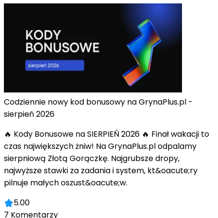
Codziennie nowy kod bonusowy na GrynaPlus.pl -
sierpień 2026
🔥 Kody Bonusowe na SIERPIEŃ 2026 🔥 Finał wakacji to
czas największych żniw! Na GrynaPlus.pl odpalamy
sierpniową Złotą Gorączkę. Najgrubsze dropy,
najwyższe stawki za zadania i system, kt&oacute;ry
pilnuje małych oszust&oacute;w.
5.00
7
Komentarzy