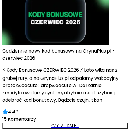
Codziennie nowy kod bonusowy na GrynaPlus.pl -
czerwiec 2026
⚡ Kody Bonusowe CZERWIEC 2026 ⚡ Lato wita nas z
grubej rury, a na GrynaPlus.pl odpalamy wakacyjny
protok&oacute;ł drop&oacute;w! Delikatnie
zmodyfikowaliśmy system, abyście mogli szybciej
odebrać kod bonusowy. Bądźcie czujni, skan
4.47
15
Komentarzy
CZYTAJ DALEJ