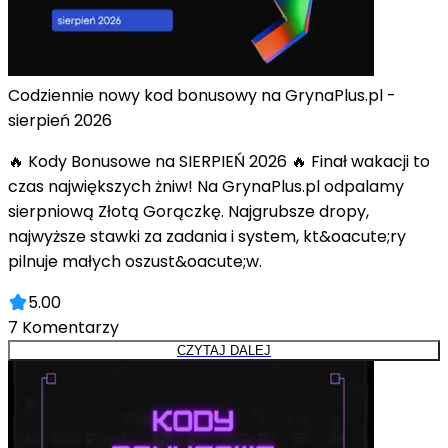
Codziennie nowy kod bonusowy na GrynaPlus.pl -
sierpień 2026
🔥 Kody Bonusowe na SIERPIEŃ 2026 🔥 Finał wakacji to
czas największych żniw! Na GrynaPlus.pl odpalamy
sierpniową Złotą Gorączkę. Najgrubsze dropy,
najwyższe stawki za zadania i system, kt&oacute;ry
pilnuje małych oszust&oacute;w.
5.00
7
Komentarzy
CZYTAJ DALEJ