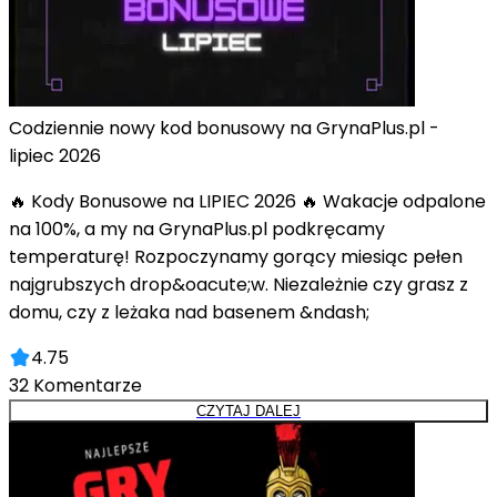
Codziennie nowy kod bonusowy na GrynaPlus.pl -
lipiec 2026
🔥 Kody Bonusowe na LIPIEC 2026 🔥 Wakacje odpalone
na 100%, a my na GrynaPlus.pl podkręcamy
temperaturę! Rozpoczynamy gorący miesiąc pełen
najgrubszych drop&oacute;w. Niezależnie czy grasz z
domu, czy z leżaka nad basenem &ndash;
4.75
32
Komentarze
CZYTAJ DALEJ