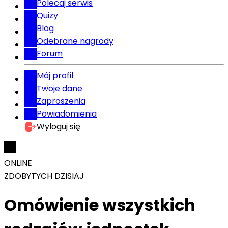
Polecaj serwis
Quizy
Blog
Odebrane nagrody
Forum
Mój profil
Twoje dane
Zaproszenia
Powiadomienia
Wyloguj się
ONLINE
ZDOBYTYCH DZISIAJ
Omówienie wszystkich