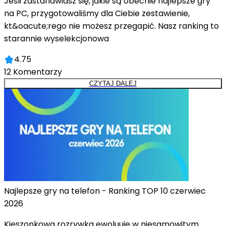
Jeśli zastanawiasz się, jakie są obecnie najlepsze gry
na PC, przygotowaliśmy dla Ciebie zestawienie,
kt&oacute;rego nie możesz przegapić. Nasz ranking to
starannie wyselekcjonowa
4.75
12
Komentarzy
CZYTAJ DALEJ
Najlepsze gry na telefon - Ranking TOP 10 czerwiec
2026
Kieszonkowa rozrywka ewoluuje w niesamowitym