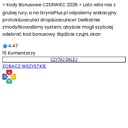
⚡ Kody Bonusowe CZERWIEC 2026 ⚡ Lato wita nas z
grubej rury, a na GrynaPlus.pl odpalamy wakacyjny
protok&oacute;ł drop&oacute;w! Delikatnie
zmodyfikowaliśmy system, abyście mogli szybciej
odebrać kod bonusowy. Bądźcie czujni, skan
4.47
15
Komentarzy
CZYTAJ DALEJ
ZOBACZ WSZYSTKIE