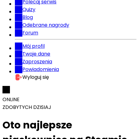
Polecaj serwis
Quizy
Blog
Odebrane nagrody
Forum
Mój profil
Twoje dane
Zaproszenia
Powiadomienia
Wyloguj się
ONLINE
ZDOBYTYCH DZISIAJ
Oto najlepsze