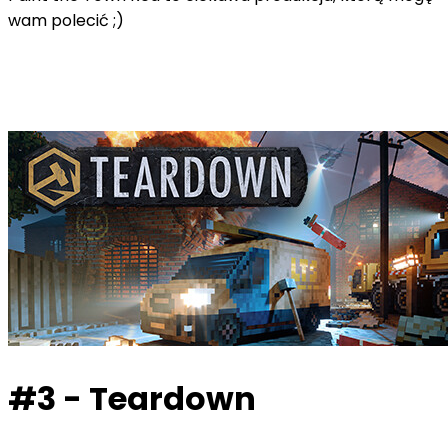
wam polecić ;)
#3 - Teardown