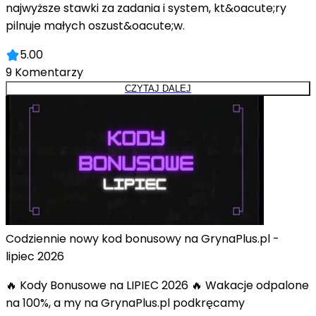
najwyższe stawki za zadania i system, kt&oacute;ry
pilnuje małych oszust&oacute;w.
5.00
9
Komentarzy
CZYTAJ DALEJ
Codziennie nowy kod bonusowy na GrynaPlus.pl -
lipiec 2026
🔥 Kody Bonusowe na LIPIEC 2026 🔥 Wakacje odpalone
na 100%, a my na GrynaPlus.pl podkręcamy