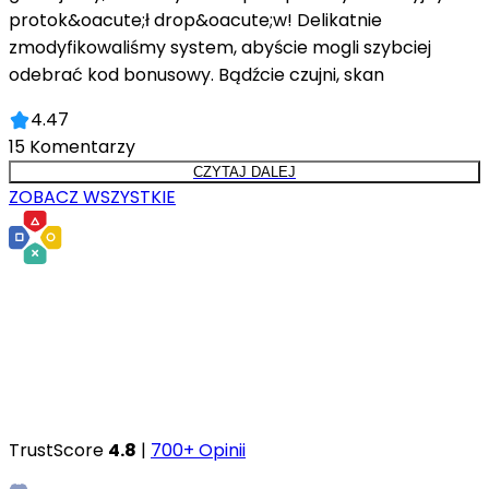
protok&oacute;ł drop&oacute;w! Delikatnie
zmodyfikowaliśmy system, abyście mogli szybciej
odebrać kod bonusowy. Bądźcie czujni, skan
4.47
15
Komentarzy
CZYTAJ DALEJ
ZOBACZ WSZYSTKIE
TrustScore
4.8
|
700+ Opinii