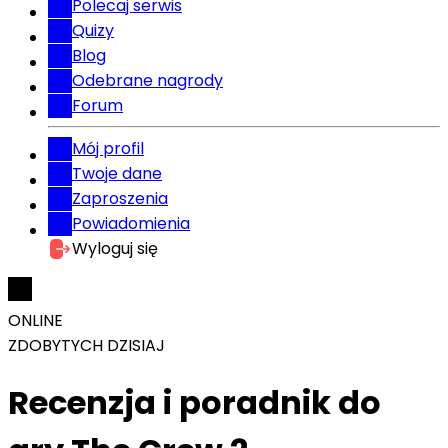
Polecaj serwis
Quizy
Blog
Odebrane nagrody
Forum
Mój profil
Twoje dane
Zaproszenia
Powiadomienia
Wyloguj się
ONLINE
ZDOBYTYCH DZISIAJ
Recenzja i poradnik do