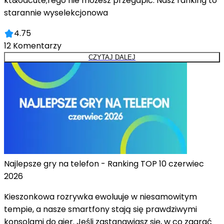
kt&oacute;rego nie możesz przegapić. Nasz ranking to
starannie wyselekcjonowa
4.75
12
Komentarzy
CZYTAJ DALEJ
Najlepsze gry na telefon - Ranking TOP 10 czerwiec
2026
Kieszonkowa rozrywka ewoluuje w niesamowitym
tempie, a nasze smartfony stają się prawdziwymi
konsolami do gier. Jeśli zastanawiasz się, w co zagrać