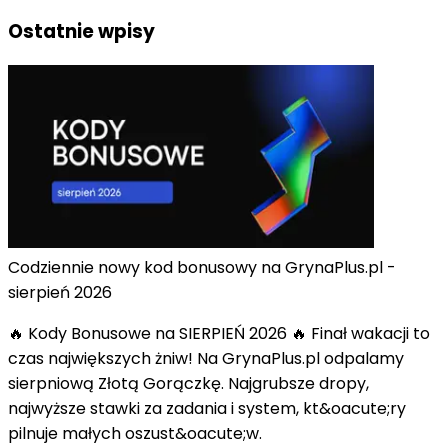
Ostatnie wpisy
Codziennie nowy kod bonusowy na GrynaPlus.pl -
sierpień 2026
🔥 Kody Bonusowe na SIERPIEŃ 2026 🔥 Finał wakacji to
czas największych żniw! Na GrynaPlus.pl odpalamy
sierpniową Złotą Gorączkę. Najgrubsze dropy,
najwyższe stawki za zadania i system, kt&oacute;ry
pilnuje małych oszust&oacute;w.