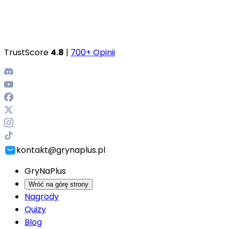
TrustScore
4.8
|
700+ Opinii
kontakt@grynaplus.pl
GryNaPlus
Wróć na górę strony
Nagrody
Quizy
Blog