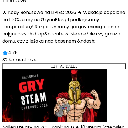
lipiec 2026
🔥 Kody Bonusowe na LIPIEC 2026 🔥 Wakacje odpalone
na 100%, a my na GrynaPlus.pl podkręcamy
temperaturę! Rozpoczynamy gorący miesiąc pełen
najgrubszych drop&oacute;w. Niezależnie czy grasz z
domu, czy z leżaka nad basenem &ndash;
4.75
32
Komentarze
CZYTAJ DALEJ
Najlepsze gry na PC - Ranking TOP 10 Steam (czerwiec