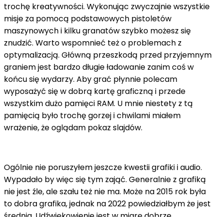
trochę kreatywności. Wykonując zwyczajnie wszystkie
misje za pomocą podstawowych pistoletów
maszynowych i kilku granatów szybko możesz się
znudzić. Warto wspomnieć też o problemach z
optymalizacją. Główną przeszkodą przed przyjemnym
graniem jest bardzo długie ładowanie zanim coś w
końcu się wydarzy. Aby grać płynnie polecam
wyposażyć się w dobrą kartę graficzną i przede
wszystkim dużo pamięci RAM. U mnie niestety z tą
pamięcią było trochę gorzej i chwilami miałem
wrażenie, że oglądam pokaz slajdów.
Ogólnie nie poruszyłem jeszcze kwestii grafiki i audio.
Wypadało by więc się tym zająć. Generalnie z grafiką
nie jest źle, ale szału też nie ma. Może na 2015 rok była
to dobra grafika, jednak na 2022 powiedziałbym że jest
średnia. Udźwiękowienie jest w miarę dobrze