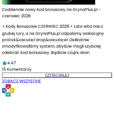
Codziennie nowy kod bonusowy na GrynaPlus.pl -
czerwiec 2026
⚡ Kody Bonusowe CZERWIEC 2026 ⚡ Lato wita nas z
grubej rury, a na GrynaPlus.pl odpalamy wakacyjny
protok&oacute;ł drop&oacute;w! Delikatnie
zmodyfikowaliśmy system, abyście mogli szybciej
odebrać kod bonusowy. Bądźcie czujni, skan
4.47
15
Komentarzy
CZYTAJ DALEJ
ZOBACZ WSZYSTKIE