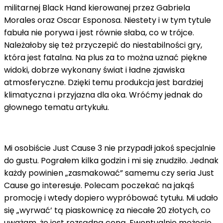
militarnej Black Hand kierowanej przez Gabriela
Morales oraz Oscar Esponosa. Niestety i w tym tytule
fabuła nie porywa i jest równie słaba, co w trójce.
Należałoby się też przyczepić do niestabilności gry,
która jest fatalna. Na plus za to można uznać piękne
widoki, dobrze wykonany świat i ładne zjawiska
atmosferyczne. Dzięki temu produkcja jest bardziej
klimatyczna i przyjazna dla oka. Wróćmy jednak do
głownego tematu artykułu.
Mi osobiście Just Cause 3 nie przypadł jakoś specjalnie
do gustu. Pograłem kilka godzin i mi się znudziło. Jednak
każdy powinien „zasmakować” samemu czy seria Just
Cause go interesuje. Polecam poczekać na jakąś
promocję i wtedy dopiero wypróbować tytułu. Mi udało
się „wyrwać’ tą piaskownicę za niecałe 20 złotych, co
uważam, że jest rozsądną ceną. Ewentualnie możecie