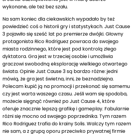
wykonane, ale też bez szału.
Na sam koniec dla ciekawskich wypadało by też
powiedzieć coś o historii gry i statystykach. Just Cause
3 pojawiło się sześć lat po premierze dwójki. Głowny
protagonista Rico Rodriguez powraca do swojego
miasta rodzinnego, które jest pod kontrolą złego
dyktatora. Gra jest w trzeciej osobie i umożliwia
graczowi swobodną eksplorację wielkiego otwartego
świata. Opinie Just Cause 3 są bardzo różne: jedni
mówią, że gra jest świetna, inni, że beznadziejna.
Polecam kupić ją na promocji i przekonać się samemu
czy jest warta waszego czasu. Jeśli wam się spodoba,
możecie sięgnąć również po Just Cause 4, które
oferuje znacznie lepszą grafikę i gameplay. Fabularnie
różni się mocno od swojego poprzednika. Tym razem
Rico Rodriguez trafia do krainy Solis. Walczy tym razem
nie sam, a z grupą oporu przeciwko prywatnej firmie