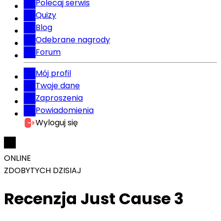
Polecaj serwis
Quizy
Blog
Odebrane nagrody
Forum
Mój profil
Twoje dane
Zaproszenia
Powiadomienia
Wyloguj się
ONLINE
ZDOBYTYCH DZISIAJ
Recenzja Just Cause 3