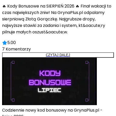
🔥 Kody Bonusowe na SIERPIEŃ 2026 🔥 Finał wakacji to
czas największych żniw! Na GrynaPlus.pl odpalamy
sierpniową Złotą Gorączkę. Najgrubsze dropy,
najwyższe stawki za zadania i system, kt&oacute;ry
pilnuje małych oszust&oacute;w.
5.00
7
Komentarzy
CZYTAJ DALEJ
Codziennie nowy kod bonusowy na GrynaPlus.pl -