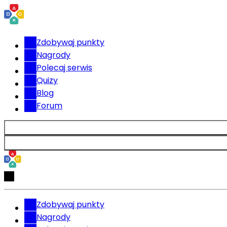
Zdobywaj punkty
Nagrody
Polecaj serwis
Quizy
Blog
Forum
Zdobywaj punkty
Nagrody