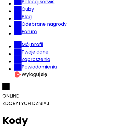
Polecaj serwis
Quizy
Blog
Odebrane nagrody
Forum
Mój profil
Twoje dane
Zaproszenia
Powiadomienia
Wyloguj się
ONLINE
ZDOBYTYCH DZISIAJ
Kody