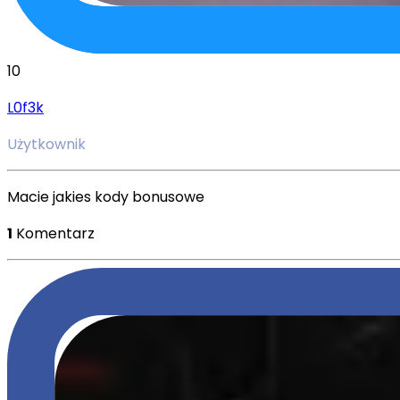
10
L0f3k
Użytkownik
Macie jakies kody bonusowe
1
Komentarz