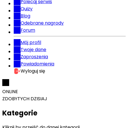
Polecaj serwis
Quizy
Blog
Odebrane nagrody
Forum
Mój profil
Twoje dane
Zaproszenia
Powiadomienia
Wyloguj się
ONLINE
ZDOBYTYCH DZISIAJ
Kategorie
Kliknij by przejść do danej kategorii