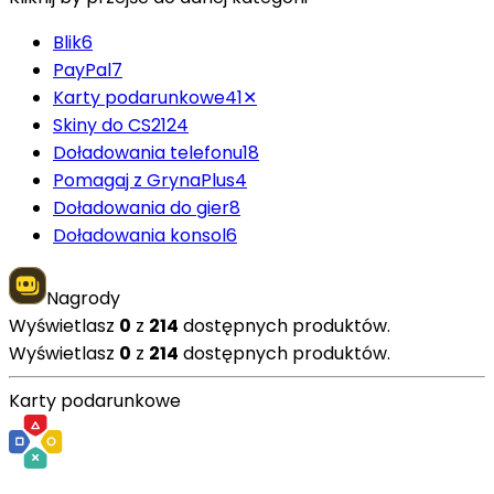
Blik
6
PayPal
7
Karty podarunkowe
41
✕
Skiny do CS2
124
Doładowania telefonu
18
Pomagaj z GrynaPlus
4
Doładowania do gier
8
Doładowania konsol
6
Nagrody
Wyświetlasz
0
z
214
dostępnych produktów.
Wyświetlasz
0
z
214
dostępnych produktów.
Karty podarunkowe