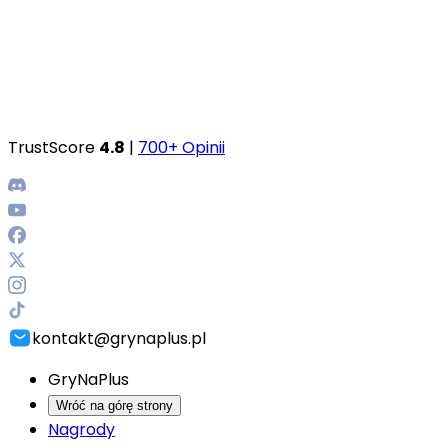
TrustScore
4.8
|
700+ Opinii
kontakt@grynaplus.pl
GryNaPlus
Wróć na górę strony
Nagrody