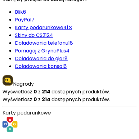
Blik
6
PayPal
7
Karty podarunkowe
41
✕
Skiny do CS2
124
Doładowania telefonu
18
Pomagaj z GrynaPlus
4
Doładowania do gier
8
Doładowania konsol
6
Nagrody
Wyświetlasz
0
z
214
dostępnych produktów.
Wyświetlasz
0
z
214
dostępnych produktów.
Karty podarunkowe