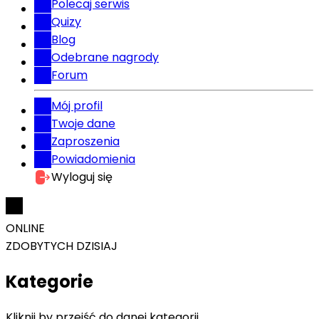
Polecaj serwis
Quizy
Blog
Odebrane nagrody
Forum
Mój profil
Twoje dane
Zaproszenia
Powiadomienia
Wyloguj się
ONLINE
ZDOBYTYCH DZISIAJ
Kategorie
Kliknij by przejść do danej kategorii