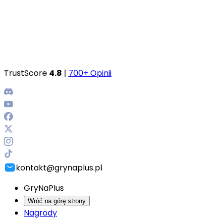
TrustScore
4.8
|
700+ Opinii
kontakt@grynaplus.pl
GryNaPlus
Wróć na górę strony
Nagrody