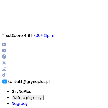
TrustScore
4.8
|
700+ Opinii
kontakt@grynaplus.pl
GryNaPlus
Wróć na górę strony
Nagrody