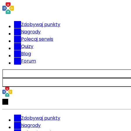
Zdobywaj punkty
Nagrody
Polecaj serwis
Quizy
Blog
Forum
Zdobywaj punkty
Nagrody