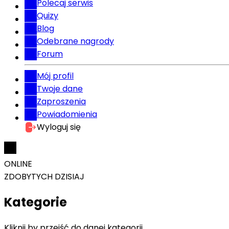
Polecaj serwis
Quizy
Blog
Odebrane nagrody
Forum
Mój profil
Twoje dane
Zaproszenia
Powiadomienia
Wyloguj się
ONLINE
ZDOBYTYCH DZISIAJ
Kategorie
Kliknij by przejść do danej kategorii