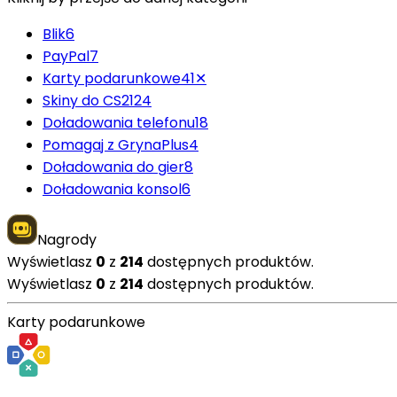
Blik
6
PayPal
7
Karty podarunkowe
41
✕
Skiny do CS2
124
Doładowania telefonu
18
Pomagaj z GrynaPlus
4
Doładowania do gier
8
Doładowania konsol
6
Nagrody
Wyświetlasz
0
z
214
dostępnych produktów.
Wyświetlasz
0
z
214
dostępnych produktów.
Karty podarunkowe