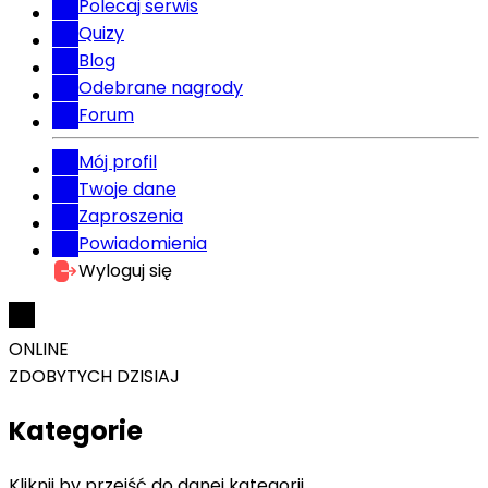
Polecaj serwis
Quizy
Blog
Odebrane nagrody
Forum
Mój profil
Twoje dane
Zaproszenia
Powiadomienia
Wyloguj się
ONLINE
ZDOBYTYCH DZISIAJ
Kategorie
Kliknij by przejść do danej kategorii