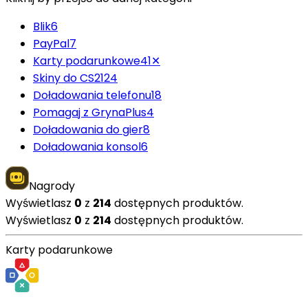
Blik
6
PayPal
7
Karty podarunkowe
41
✕
Skiny do CS2
124
Doładowania telefonu
18
Pomagaj z GrynaPlus
4
Doładowania do gier
8
Doładowania konsol
6
Nagrody
Wyświetlasz
0
z
214
dostępnych produktów.
Wyświetlasz
0
z
214
dostępnych produktów.
Karty podarunkowe