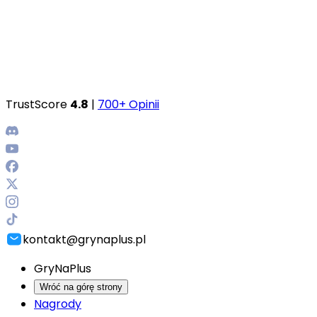
TrustScore
4.8
|
700+ Opinii
kontakt@grynaplus.pl
GryNaPlus
Wróć na górę strony
Nagrody